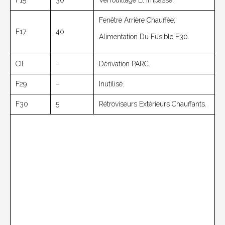
Fenêtre Arrière Chauffée;
F17
40
Alimentation Du Fusible F30.
CII
–
Dérivation PARC.
F29
–
Inutilisé.
F30
5
Rétroviseurs Extérieurs Chauffants.