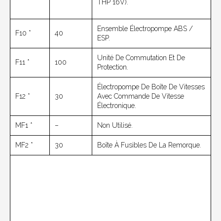
THP 16V).
Ensemble Électropompe ABS /
F10 *
40
ESP.
Unité De Commutation Et De
F11 *
100
Protection.
Électropompe De Boîte De Vitesses
F12 *
30
Avec Commande De Vitesse
Électronique.
MF1 *
–
Non Utilisé.
MF2 *
30
Boîte À Fusibles De La Remorque.