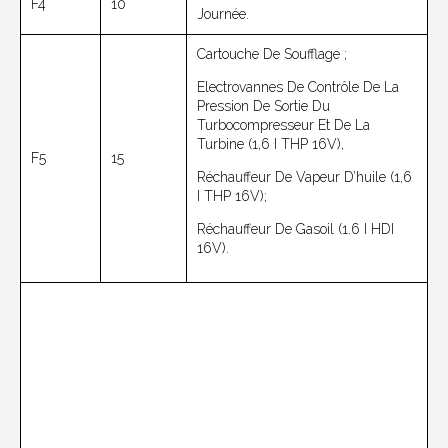
F4
10
Journée.
Cartouche De Soufflage ;
Electrovannes De Contrôle De La
Pression De Sortie Du
Turbocompresseur Et De La
Turbine (1,6 I THP 16V),
F5
15
Réchauffeur De Vapeur D’huile (1,6
I THP 16V);
Réchauffeur De Gasoil (1.6 I HDI
16V).