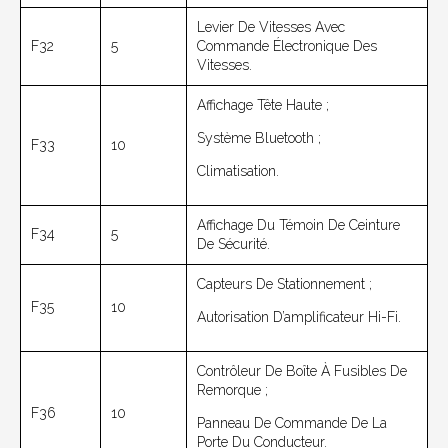
Levier De Vitesses Avec
F32
5
Commande Électronique Des
Vitesses.
Affichage Tête Haute ;
Système Bluetooth ;
F33
10
Climatisation.
Affichage Du Témoin De Ceinture
F34
5
De Sécurité.
Capteurs De Stationnement ;
F35
10
Autorisation D’amplificateur Hi-Fi.
Contrôleur De Boîte À Fusibles De
Remorque ;
F36
10
Panneau De Commande De La
Porte Du Conducteur.