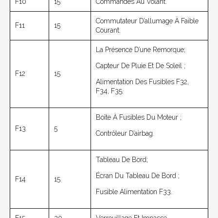
F10
15
Commandes Au Volant.
Commutateur D’allumage À Faible
F11
15
Courant.
La Présence D’une Remorque;
Capteur De Pluie Et De Soleil ;
F12
15
Alimentation Des Fusibles F32,
F34, F35.
Boîte À Fusibles Du Moteur ;
F13
5
Contrôleur D’airbag.
Tableau De Bord;
Écran Du Tableau De Bord ;
F14
15
Fusible Alimentation F33.
F15
30
Verrouillage Et Impasse.