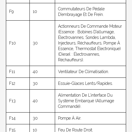
Commutateurs De Pédale
F9
10
D’embrayage Et De Frein.
Actionneurs De Commande Moteur
(Essence : Bobines D’allumage,
Électrovannes, Sondes Lambda,
F10
30
Injecteurs, Réchauffeurs, Pompe À
Essence, Thermostat Électronique)
(Diesel : Électrovannes,
Réchauffeurs).
F11
40
Ventilateur De Climatisation.
F12
30
Essuie-Glaces Lents/rapides.
Alimentation De L’interface Du
F13
40
Système Embarqué (allumage
Commandé).
F14
30
Pompe À Air.
F15
10
Feu De Route Droit.