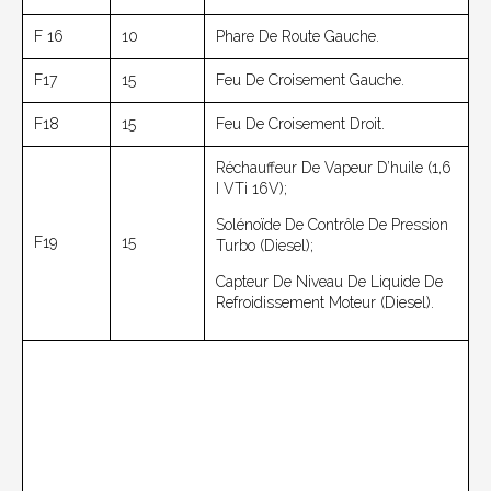
F 16
10
Phare De Route Gauche.
F17
15
Feu De Croisement Gauche.
F18
15
Feu De Croisement Droit.
Réchauffeur De Vapeur D’huile (1,6
I VTi 16V);
Solénoïde De Contrôle De Pression
F19
15
Turbo (Diesel);
Capteur De Niveau De Liquide De
Refroidissement Moteur (diesel).