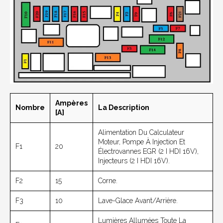
Ampères
Nombre
La Description
[A]
Alimentation Du Calculateur
Moteur, Pompe À Injection Et
F1
20
Électrovannes EGR (2 I HDI 16V),
Injecteurs (2 I HDI 16V).
F2
15
Corne.
F3
10
Lave-Glace Avant/arrière.
Lumières Allumées Toute La