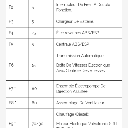
Interrupteur De Frein À Double
F2
5
Fonction.
F3
5
Chargeur De Batterie.
F4
25
Électrovannes ABS/ESP.
F5
5
Centrale ABS/ESP.
Transmission Automatique;
F6
15
Boîte De Vitesses Électronique
Avec Contrôle Des Vitesses.
Ensemble Électropompe De
F7 *
80
Direction Assistée.
F8 *
60
Assemblage De Ventilateur.
Chauffage (Diesel);
F9 *
70/30
Moteur Électrique Valvetronic (1.6 I