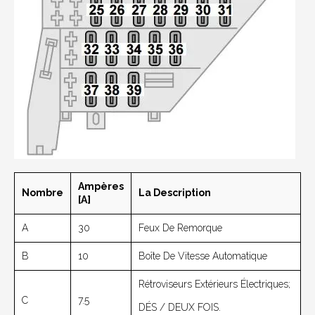
Ampères
Nombre
La Description
[A]
A
30
Feux De Remorque
B
10
Boîte De Vitesse Automatique
Rétroviseurs Extérieurs Électriques;
C
7.5
DÉS / DEUX FOIS.