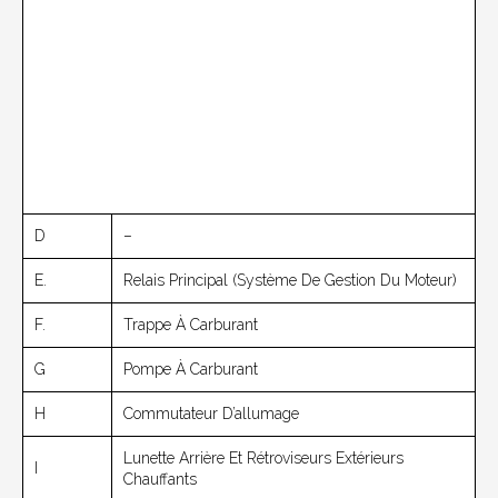
D
–
E.
Relais Principal (système De Gestion Du Moteur)
F.
Trappe À Carburant
G
Pompe À Carburant
H
Commutateur D’allumage
Lunette Arrière Et Rétroviseurs Extérieurs
I
Chauffants