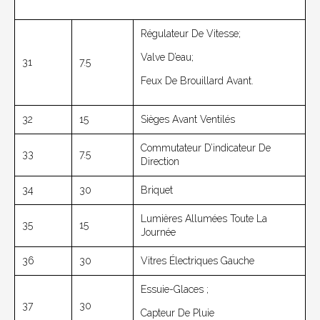
Régulateur De Vitesse;
Valve D’eau;
31
7.5
Feux De Brouillard Avant.
32
15
Sièges Avant Ventilés
Commutateur D’indicateur De
33
7.5
Direction
34
30
Briquet
Lumières Allumées Toute La
35
15
Journée
36
30
Vitres Électriques Gauche
Essuie-Glaces ;
37
30
Capteur De Pluie