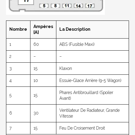
Ampères
Nombre
La Description
[A]
1
60
ABS (fusible Maxi)
2
–
–
3
15
Klaxon
4
10
Essuie-Glace Arrière (9-5 Wagon)
Phares Antibrouillard (spoiler
5
15
Avant)
Ventilateur De Radiateur, Grande
6
30
Vitesse
7
15
Feu De Croisement Droit