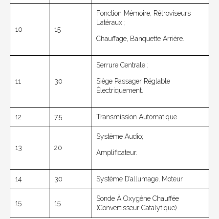
Fonction Mémoire, Rétroviseurs
Latéraux ;
10
15
Chauffage, Banquette Arrière.
Serrure Centrale ;
11
30
Siège Passager Réglable
Électriquement.
12
7.5
Transmission Automatique
Système Audio;
13
20
Amplificateur.
14
30
Système D’allumage, Moteur
Sonde À Oxygène Chauffée
15
15
(convertisseur Catalytique)