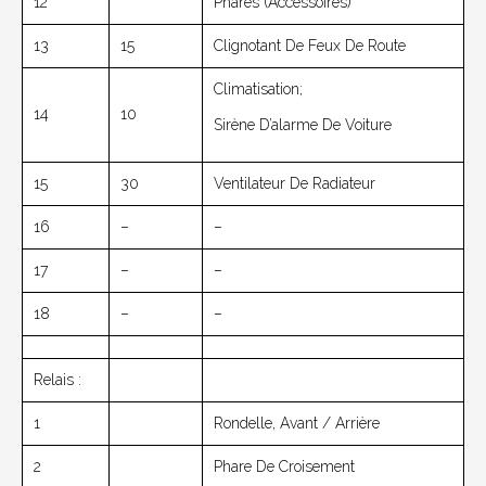
12
Phares (accessoires)
13
15
Clignotant De Feux De Route
Climatisation;
14
10
Sirène D’alarme De Voiture
15
30
Ventilateur De Radiateur
16
–
–
17
–
–
18
–
–
Relais :
1
Rondelle, Avant / Arrière
2
Phare De Croisement