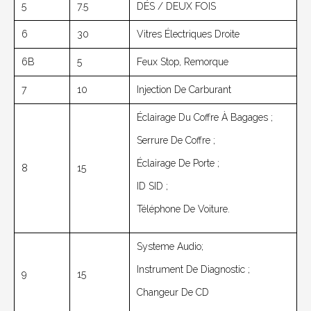
5
7.5
DÉS / DEUX FOIS
6
30
Vitres Électriques Droite
6B
5
Feux Stop, Remorque
7
10
Injection De Carburant
Éclairage Du Coffre À Bagages ;
Serrure De Coffre ;
Éclairage De Porte ;
8
15
ID SID ;
Téléphone De Voiture.
Systeme Audio;
Instrument De Diagnostic ;
9
15
Changeur De CD