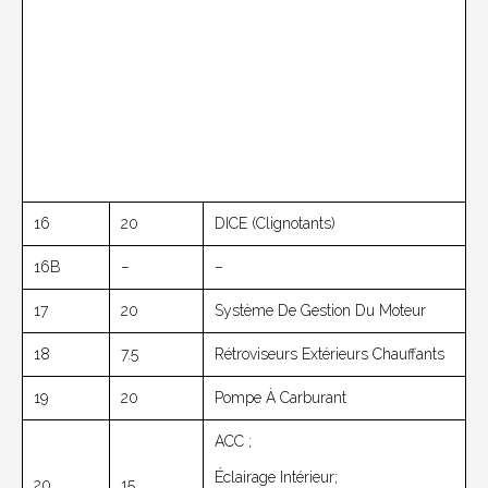
16
20
DICE (clignotants)
16B
–
–
17
20
Système De Gestion Du Moteur
18
7.5
Rétroviseurs Extérieurs Chauffants
19
20
Pompe À Carburant
ACC ;
Éclairage Intérieur;
20
15