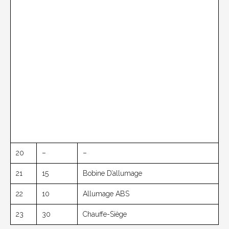
20
–
–
21
15
Bobine D’allumage
22
10
Allumage ABS
23
30
Chauffe-Siège