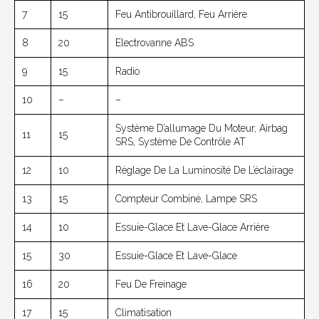
7
15
Feu Antibrouillard, Feu Arrière
8
20
Electrovanne ABS
9
15
Radio
10
–
–
Système D’allumage Du Moteur, Airbag
11
15
SRS, Système De Contrôle AT
12
10
Réglage De La Luminosité De L’éclairage
13
15
Compteur Combiné, Lampe SRS
14
10
Essuie-Glace Et Lave-Glace Arrière
15
30
Essuie-Glace Et Lave-Glace
16
20
Feu De Freinage
17
15
Climatisation