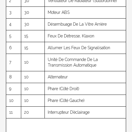
2
30
Ventilateur De Radiateur (subordonné)
3
30
Moteur ABS
4
30
Désembuage De La Vitre Arrière
5
15
Feux De Détresse, Klaxon
6
15
Allumer Les Feux De Signalisation
Unité De Commande De La
7
10
Transmission Automatique
8
10
Alternateur
9
10
Phare (côté Droit)
10
10
Phare (côté Gauche)
11
20
Interrupteur D’éclairage