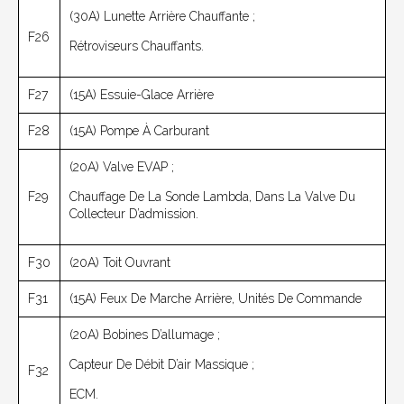
(30A) Lunette Arrière Chauffante ;
F26
Rétroviseurs Chauffants.
F27
(15A) Essuie-Glace Arrière
F28
(15A) Pompe À Carburant
(20A) Valve EVAP ;
F29
Chauffage De La Sonde Lambda, Dans La Valve Du
Collecteur D’admission.
F30
(20A) Toit Ouvrant
F31
(15A) Feux De Marche Arrière, Unités De Commande
(20A) Bobines D’allumage ;
Capteur De Débit D’air Massique ;
F32
ECM.