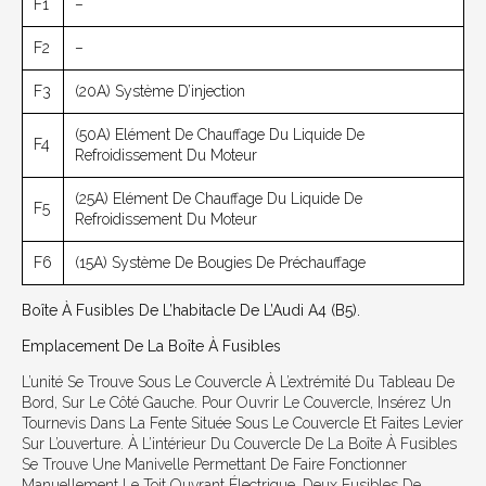
F1
–
F2
–
F3
(20A) Système D’injection
(50A) Elément De Chauffage Du Liquide De
F4
Refroidissement Du Moteur
(25A) Elément De Chauffage Du Liquide De
F5
Refroidissement Du Moteur
F6
(15A) Système De Bougies De Préchauffage
Boîte À Fusibles De L’habitacle De L’Audi A4 (B5).
Emplacement De La Boîte À Fusibles
L’unité Se Trouve Sous Le Couvercle À L’extrémité Du Tableau De
Bord, Sur Le Côté Gauche. Pour Ouvrir Le Couvercle, Insérez Un
Tournevis Dans La Fente Située Sous Le Couvercle Et Faites Levier
Sur L’ouverture. À L’intérieur Du Couvercle De La Boîte À Fusibles
Se Trouve Une Manivelle Permettant De Faire Fonctionner
Manuellement Le Toit Ouvrant Électrique. Deux Fusibles De