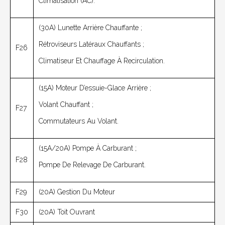
Climatisation (AC).
(30A) Lunette Arrière Chauffante ;
Rétroviseurs Latéraux Chauffants ;
F26
Climatiseur Et Chauffage À Recirculation.
(15A) Moteur D’essuie-Glace Arrière ;
Volant Chauffant ;
F27
Commutateurs Au Volant.
(15A/20A) Pompe À Carburant ;
F28
Pompe De Relevage De Carburant.
F29
(20A) Gestion Du Moteur
F30
(20A) Toit Ouvrant