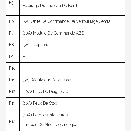
F5
Éclairage Du Tableau De Bord.
F6
(5A) Unité De Commande De Verrouillage Central
F7
(10A) Module De Commande ABS
F8
(5A) Téléphone
F9
–
F10
–
F11
(5A) Régulateur De Vitesse
F12
(10A) Prise De Diagnostic
F13
(10A) Feux De Stop
(10A) Lampes Intérieures ;
F14
Lampes De Miroir Cosmétique.