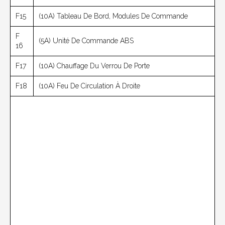
F15
(10A) Tableau De Bord, Modules De Commande
F
(5A) Unité De Commande ABS
16
F17
(10A) Chauffage Du Verrou De Porte
F18
(10A) Feu De Circulation À Droite