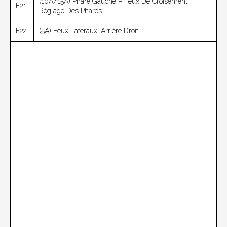
(10A/15A) Phare Gauche – Feux De Croisement,
F21
Réglage Des Phares
F22
(5A) Feux Latéraux, Arrière Droit