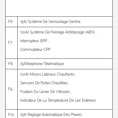
F6
(5A) Système De Verrouillage Central
(10A) Système De Freinage Antiblocage (ABS) ;
Interrupteur BPP ;
F7
Commutateur CPP.
F8
(5ATéléphone/Télématique
(10A) Miroirs Latéraux Chauffants ;
Serrures De Portes Chauffées ;
F9
Fixation Du Levier De Vitesses ;
Indicateur De La Température De L’air Extérieur.
F10
(5A) Réglage Automatique Des Phares