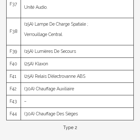
F37
Unité Audio.
(15A) Lampe De Charge Spatiale ;
F38
Verrouillage Central.
F39
(15A) Lumières De Secours
F40
(25A) Klaxon
F41
(25A) Relais D’électrovanne ABS
F42
(30A) Chauffage Auxiliaire
F43
–
F44
(30A) Chauffage Des Sièges
Type 2