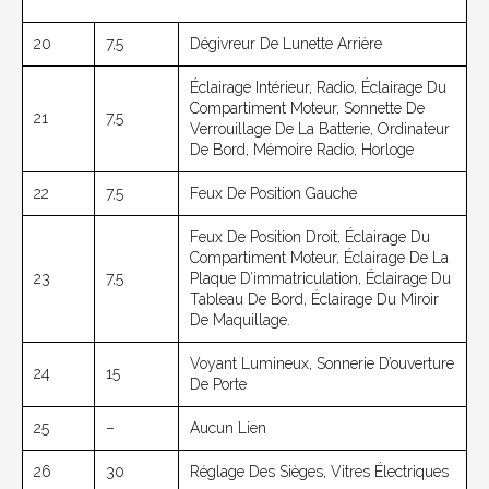
20
7,5
Dégivreur De Lunette Arrière
Éclairage Intérieur, Radio, Éclairage Du
Compartiment Moteur, Sonnette De
21
7,5
Verrouillage De La Batterie, Ordinateur
De Bord, Mémoire Radio, Horloge
22
7,5
Feux De Position Gauche
Feux De Position Droit, Éclairage Du
Compartiment Moteur, Éclairage De La
23
7,5
Plaque D’immatriculation, Éclairage Du
Tableau De Bord, Éclairage Du Miroir
De Maquillage.
Voyant Lumineux, Sonnerie D’ouverture
24
15
De Porte
25
–
Aucun Lien
26
30
Réglage Des Sièges, Vitres Électriques