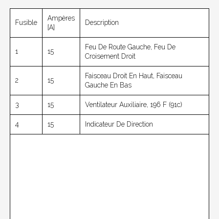
Ampères
Fusible
Description
[A]
Feu De Route Gauche, Feu De
1
15
Croisement Droit
Faisceau Droit En Haut, Faisceau
2
15
Gauche En Bas
3
15
Ventilateur Auxiliaire, 196 F (91c)
4
15
Indicateur De Direction