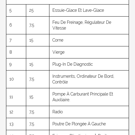
5
25
Essuie-Glace Et Lave-Glace
Feu De Freinage, Régulateur De
6
7,5
Vitesse
7
15
Corne
8
Vierge
9
15
Plug-In De Diagnostic
Instruments, Ordinateur De Bord,
10
7,5
Contrôle
Pompe À Carburant Principale Et
11
15
Auxiliaire.
12
7,5
Radio
13
7,5
Poutre De Plongée À Gauche