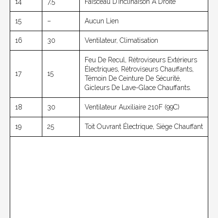
14
7,5
Faisceau D’inclinaison À Droite
15
–
Aucun Lien
16
30
Ventilateur, Climatisation
Feu De Recul, Rétroviseurs Extérieurs
Électriques, Rétroviseurs Chauffants,
17
15
Témoin De Ceinture De Sécurité,
Gicleurs De Lave-Glace Chauffants.
18
30
Ventilateur Auxiliaire 210F (99C)
19
25
Toit Ouvrant Électrique, Siège Chauffant