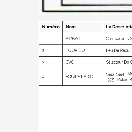
Numéro
Nom
La Descript
1
AIRBAG
Composants S
2
TOUR BU
Feu De Recul,
3
CVC
Sélecteur De 
1993-1994 : M
4
ÉQUIPE RADIO
1995 : Relais