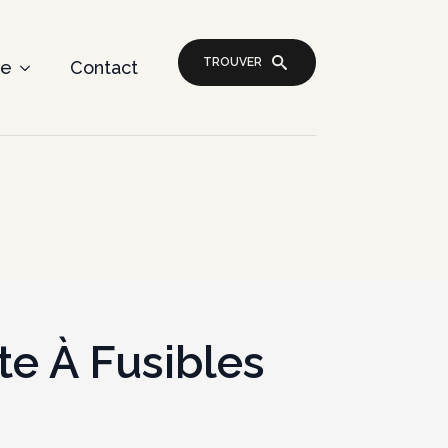
TROUVER
re
Contact
te À Fusibles