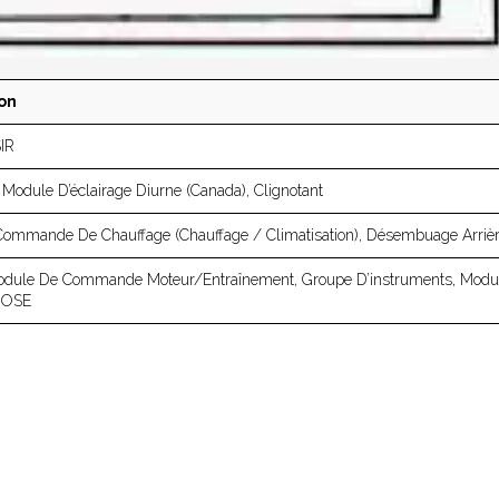
ion
IR
 Module D’éclairage Diurne (Canada), Clignotant
Commande De Chauffage (chauffage / Climatisation), Désembuage Arriè
odule De Commande Moteur/entraînement, Groupe D’instruments, Modul
 BOSE