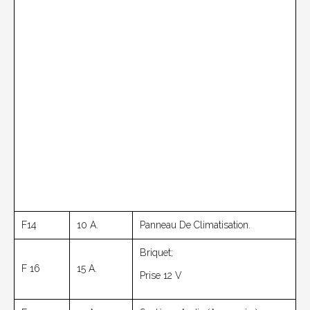
F14
10 A.
Panneau De Climatisation.
Briquet;
F 16
15 A.
Prise 12 V