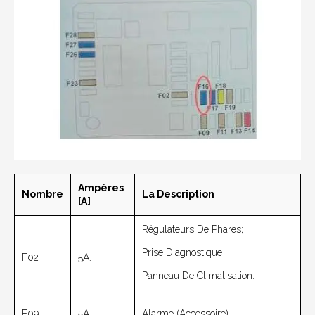
Ampères
Nombre
La Description
[A]
Régulateurs De Phares;
Prise Diagnostique ;
F02
5A.
Panneau De Climatisation.
F09
5A.
Alarme (accessoire).