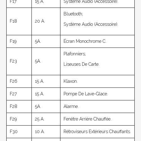
F17
15 A.
Système Audio (accessoire).
Bluetooth;
F18
20 A.
Système Audio (accessoire).
F19
5A.
Écran Monochrome C.
Plafonniers;
F23
5A.
Liseuses De Carte.
F26
15 A.
Klaxon.
F27
15 A.
Pompe De Lave-Glace.
F28
5A.
Alarme.
F29
25 A.
Fenêtre Arrière Chauffée.
F30
10 A.
Rétroviseurs Extérieurs Chauffants.