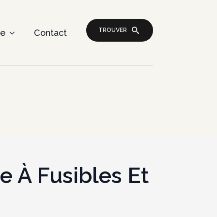
TROUVER
re
Contact
e À Fusibles Et