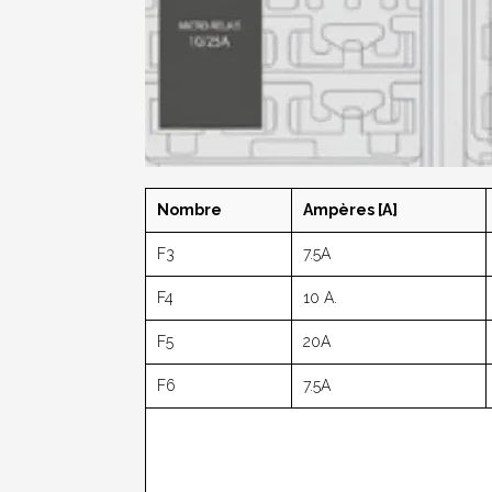
Nombre
Ampères [A]
F3
7.5A
F4
10 A.
F5
20A
F6
7.5A