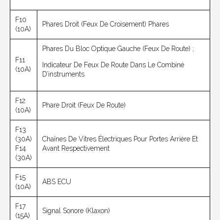
F10
Phares Droit (feux De Croisement) Phares
(10A)
Phares Du Bloc Optique Gauche (feux De Route) ;
F11
Indicateur De Feux De Route Dans Le Combiné
(10A)
D’instruments
F12
Phare Droit (feux De Route)
(10A)
F13
(30A)
Chaînes De Vitres Électriques Pour Portes Arrière Et
F14
Avant Respectivement
(30A)
F15
ABS ECU
(10A)
F17
Signal Sonore (klaxon)
(15A)