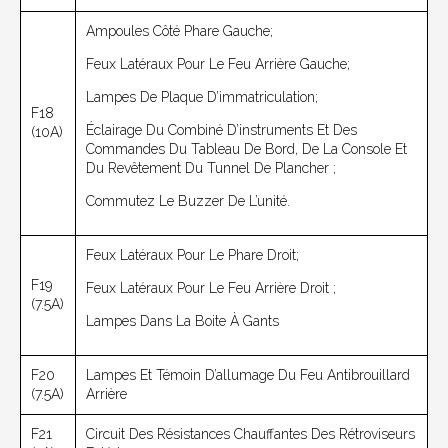
Ampoules Côté Phare Gauche;
Feux Latéraux Pour Le Feu Arrière Gauche;
Lampes De Plaque D’immatriculation;
F18
Éclairage Du Combiné D’instruments Et Des
(10A)
Commandes Du Tableau De Bord, De La Console Et
Du Revêtement Du Tunnel De Plancher ;
Commutez Le Buzzer De L’unité.
Feux Latéraux Pour Le Phare Droit;
F19
Feux Latéraux Pour Le Feu Arrière Droit ;
(7.5A)
Lampes Dans La Boite À Gants
F20
Lampes Et Témoin D’allumage Du Feu Antibrouillard
(7.5A)
Arrière
F21
Circuit Des Résistances Chauffantes Des Rétroviseurs