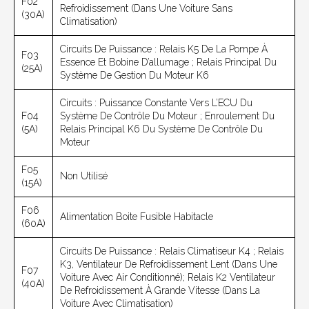
F02
Refroidissement (dans Une Voiture Sans
(30A)
Climatisation)
Circuits De Puissance : Relais K5 De La Pompe À
F03
Essence Et Bobine D’allumage ; Relais Principal Du
(25A)
Système De Gestion Du Moteur K6
Circuits : Puissance Constante Vers L’ECU Du
F04
Système De Contrôle Du Moteur ; Enroulement Du
(5A)
Relais Principal K6 Du Système De Contrôle Du
Moteur
F05
Non Utilisé
(15A)
F06
Alimentation Boite Fusible Habitacle
(60A)
Circuits De Puissance : Relais Climatiseur K4 ; Relais
K3, Ventilateur De Refroidissement Lent (dans Une
F07
Voiture Avec Air Conditionné); Relais K2 Ventilateur
(40A)
De Refroidissement À Grande Vitesse (dans La
Voiture Avec Climatisation)