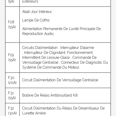
(5A)
Extérieurs
Abat-Jour Intérieur;
Lampe De Coffre;
F28
(15A)
Alimentation Permanente De L’unité Principale De
Reproduction Audio,
Circuits D’alimentation : Interrupteur D’alarme
; Interrupteur De Clignotant; Fonctionnement
F29
Intermittent De L’essuie-Glace ; Commande De
(15A)
Verrouillage Centralisé ; Connecteur De Diagnostic Du
Système De Commande Du Moteur,
F30
Circuit D’alimentation De Verrouillage Centralisé
(20A)
F31
Bobine De Relais Antibrouillard K8
(15A)
F32
Circuit D’alimentation Du Relais De Désembueur De
(30A)
Lunette Arrière