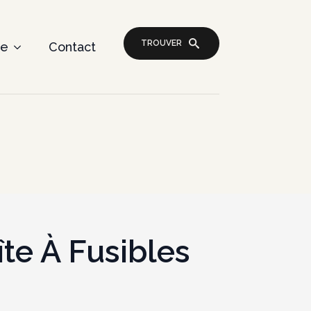
TROUVER
re
Contact
te À Fusibles