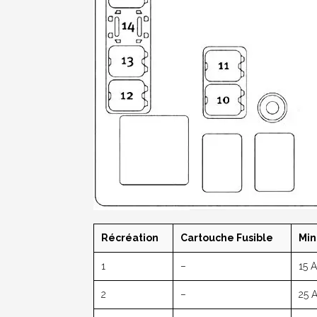
Récréation
Cartouche Fusible
Min
1
–
15 
2
–
25 A