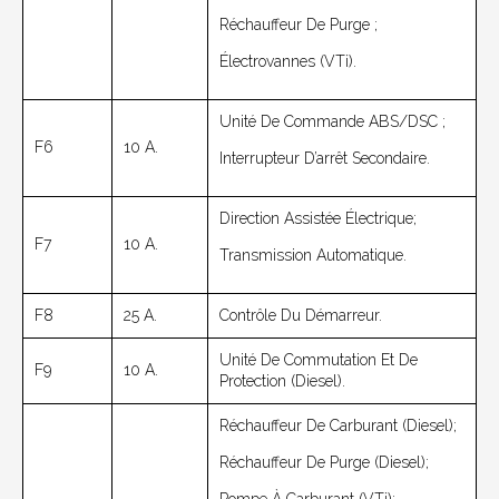
Réchauffeur De Purge ;
Électrovannes (VTi).
Unité De Commande ABS/DSC ;
F6
10 A.
Interrupteur D’arrêt Secondaire.
Direction Assistée Électrique;
F7
10 A.
Transmission Automatique.
F8
25 A.
Contrôle Du Démarreur.
Unité De Commutation Et De
F9
10 A.
Protection (Diesel).
Réchauffeur De Carburant (diesel);
Réchauffeur De Purge (diesel);