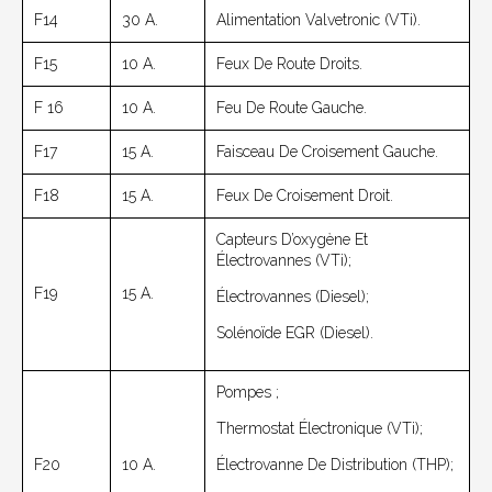
F14
30 A.
Alimentation Valvetronic (VTi).
F15
10 A.
Feux De Route Droits.
F 16
10 A.
Feu De Route Gauche.
F17
15 A.
Faisceau De Croisement Gauche.
F18
15 A.
Feux De Croisement Droit.
Capteurs D’oxygène Et
Électrovannes (VTi);
F19
15 A.
Électrovannes (diesel);
Solénoïde EGR (Diesel).
Pompes ;
Thermostat Électronique (VTi);
F20
10 A.
Électrovanne De Distribution (THP);