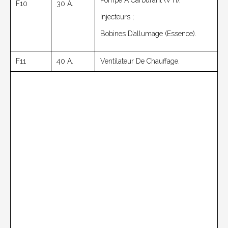
Pompe À Carburant (VTi);
F10
30 A.
Injecteurs ;
Bobines D’allumage (essence).
F11
40 A.
Ventilateur De Chauffage.