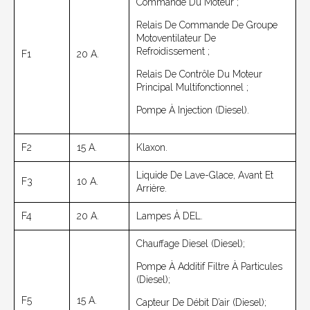
Commande Du Moteur ;
Relais De Commande De Groupe
Motoventilateur De
Refroidissement ;
F1
20 A.
Relais De Contrôle Du Moteur
Principal Multifonctionnel ;
Pompe À Injection (Diesel).
F2
15 A.
Klaxon.
Liquide De Lave-Glace, Avant Et
F3
10 A.
Arrière.
F4
20 A.
Lampes À DEL.
Chauffage Diesel (Diesel);
Pompe À Additif Filtre À Particules
(Diesel);
F5
15 A.
Capteur De Débit D’air (Diesel);