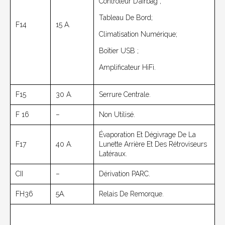
Contrôleur D’airbag ;
Tableau De Bord;
F14
15 A.
Climatisation Numérique;
Boîtier USB ;
Amplificateur HiFi.
F15
30 A.
Serrure Centrale.
F 16
–
Non Utilisé.
Évaporation Et Dégivrage De La
F17
40 A.
Lunette Arrière Et Des Rétroviseurs
Latéraux.
CII
–
Dérivation PARC.
FH36
5A.
Relais De Remorque.