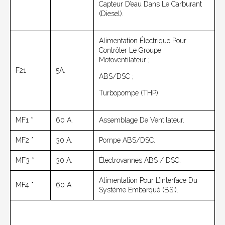
Capteur D’eau Dans Le Carburant
(Diesel).
Alimentation Électrique Pour
Contrôler Le Groupe
Motoventilateur ;
F21
5A.
ABS/DSC ;
Turbopompe (THP).
MF1 *
60 A.
Assemblage De Ventilateur.
MF2 *
30 A.
Pompe ABS/DSC.
MF3 *
30 A.
Électrovannes ABS / DSC.
Alimentation Pour L’interface Du
MF4 *
60 A.
Système Embarqué (BSI).