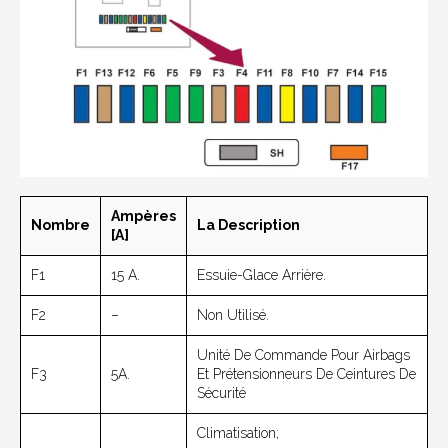
Ampères
Nombre
La Description
[A]
F1
15 A.
Essuie-Glace Arrière.
F2
–
Non Utilisé.
Unité De Commande Pour Airbags
F3
5A.
Et Prétensionneurs De Ceintures De
Sécurité
Climatisation;