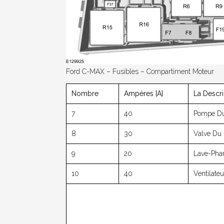
Ford C-MAX – Fusibles – Compartiment Moteur
Nombre
Ampères [A]
La Descri
7
40
Pompe Du
8
30
Valve Du 
9
20
Lave-Pha
10
40
Ventilate