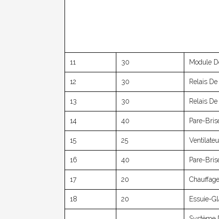
11
30
Module De
12
30
Relais De
13
30
Relais D
14
40
Pare-Brise
15
25
Ventilate
16
40
Pare-Bris
17
20
Chauffage
18
20
Essuie-Gl
Système D