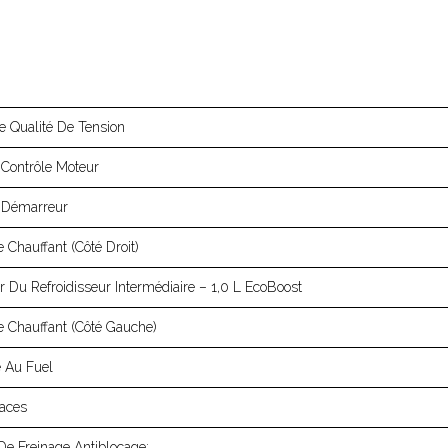
 Qualité De Tension
 Contrôle Moteur
e Démarreur
 Chauffant (côté Droit)
ur Du Refroidisseur Intermédiaire – 1,0 L EcoBoost
e Chauffant (côté Gauche)
 Au Fuel
aces
e Freinage Antiblocage;