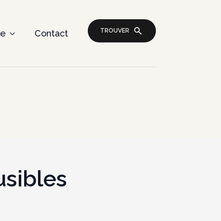
TROUVER
re
Contact
usibles