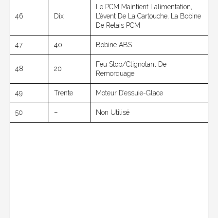
Le PCM Maintient L’alimentation,
46
Dix
L’évent De La Cartouche, La Bobine
De Relais PCM
47
40
Bobine ABS
Feu Stop/clignotant De
48
20
Remorquage
49
Trente
Moteur D’essuie-Glace
50
–
Non Utilisé