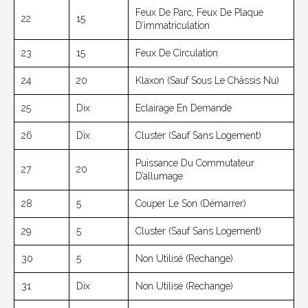
Feux De Parc, Feux De Plaque
22
15
D’immatriculation
23
15
Feux De Circulation
24
20
Klaxon (sauf Sous Le Châssis Nu)
25
Dix
Eclairage En Demande
26
Dix
Cluster (sauf Sans Logement)
Puissance Du Commutateur
27
20
D’allumage
28
5
Couper Le Son (démarrer)
29
5
Cluster (sauf Sans Logement)
30
5
Non Utilisé (rechange)
31
Dix
Non Utilisé (rechange)