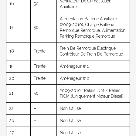
Ventilateur De Climatisation
16
50
Auxiliaire
Alimentation Batterie Auxiliaire
(2009-2010), Charge Batterie
17
50
Remorque Remorque, Alimentation
Parking Remorque Remorque
Frein De Remorque Électrique,
18
Trente
Contrôleur De Frein De Remorque
19
Trente
Aménageur # 1
20
Trente
Aménageur # 2
2009-2010 : Relais IDM / Relais
21
50
FICM (uniquement Moteur Diesel)
22
–
Non Utilisé
26
–
Non Utilisé
27
–
Non Utilisé