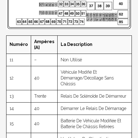
Ampères
Numéro
La Description
[A]
11
–
Non Utilisé
Véhicule Modifié Et
12
40
Démarrage/décollage Sans
Châssis
13
Trente
Relais De Solénoïde De Démarreur
14
40
Démarrer Le Relais De Démarrage
Batterie De Véhicule Modifiée Et
15
40
Batterie De Châssis Retirées