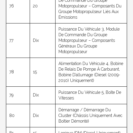
De Commande Du Groupe
76
20
Motopropulseur – Composants Du
Groupe Motopropulseur Liés Aux
Émissions
Puissance Du Véhicule 3, Module
De Commande Du Groupe
77
Dix
Motopropulseur – Composants
Généraux Du Groupe
Motopropulseur
Alimentation Du Véhicule 4, Bobine
De Relais De Pompe À Carburant,
78
15
Bobine D’allumage (Diesel (2009-
2010) Uniquement)
Puissance Du Véhicule 5, Boîte De
79
Dix
Vitesses
Démarrage / Démarrage Du
80
Dix
Cluster (châssis Uniquement Avec
Boîtier Démonté)