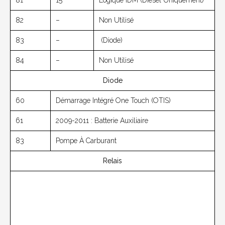
81
15
Logique IDM (diesel Uniquement)
82
–
Non Utilisé
83
–
(diode)
84
–
Non Utilisé
Diode
60
Démarrage Intégré One Touch (OTIS)
61
2009-2011 : Batterie Auxiliaire
83
Pompe À Carburant
Relais