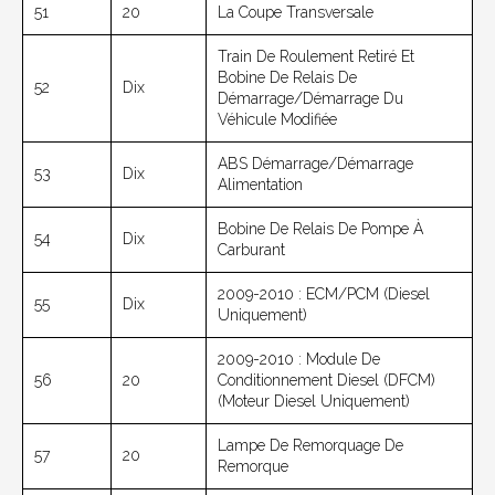
51
20
La Coupe Transversale
Train De Roulement Retiré Et
Bobine De Relais De
52
Dix
Démarrage/démarrage Du
Véhicule Modifiée
ABS Démarrage/démarrage
53
Dix
Alimentation
Bobine De Relais De Pompe À
54
Dix
Carburant
2009-2010 : ECM/PCM (diesel
55
Dix
Uniquement)
2009-2010 : Module De
56
20
Conditionnement Diesel (DFCM)
(moteur Diesel Uniquement)
Lampe De Remorquage De
57
20
Remorque