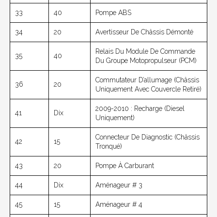
33
40
Pompe ABS
34
20
Avertisseur De Châssis Démonté
Relais Du Module De Commande
35
40
Du Groupe Motopropulseur (PCM)
Commutateur D’allumage (châssis
36
20
Uniquement Avec Couvercle Retiré)
2009-2010 : Recharge (diesel
41
Dix
Uniquement)
Connecteur De Diagnostic (châssis
42
15
Tronqué)
43
20
Pompe À Carburant
44
Dix
Aménageur # 3
45
15
Aménageur # 4