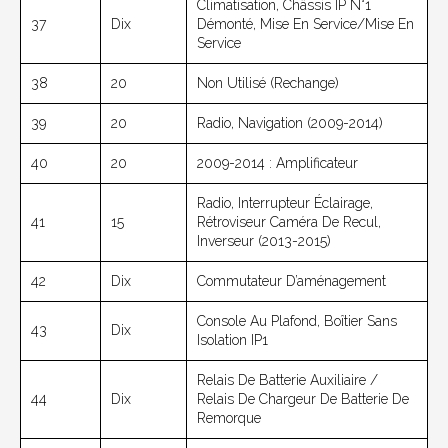
Climatisation, Châssis IP N°1
37
Dix
Démonté, Mise En Service/mise En
Service
38
20
Non Utilisé (rechange)
39
20
Radio, Navigation (2009-2014)
40
20
2009-2014 : Amplificateur
Radio, Interrupteur Éclairage,
41
15
Rétroviseur Caméra De Recul,
Inverseur (2013-2015)
42
Dix
Commutateur D’aménagement
Console Au Plafond, Boîtier Sans
43
Dix
Isolation IP1
Relais De Batterie Auxiliaire /
44
Dix
Relais De Chargeur De Batterie De
Remorque