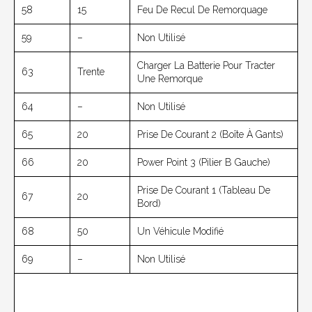
58
15
Feu De Recul De Remorquage
59
–
Non Utilisé
Charger La Batterie Pour Tracter
63
Trente
Une Remorque
64
–
Non Utilisé
65
20
Prise De Courant 2 (boîte À Gants)
66
20
Power Point 3 (pilier B Gauche)
Prise De Courant 1 (tableau De
67
20
Bord)
68
50
Un Véhicule Modifié
69
–
Non Utilisé