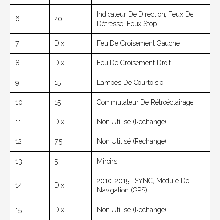
Indicateur De Direction, Feux De
6
20
Détresse, Feux Stop
7
Dix
Feu De Croisement Gauche
8
Dix
Feu De Croisement Droit
9
15
Lampes De Courtoisie
10
15
Commutateur De Rétroéclairage
11
Dix
Non Utilisé (rechange)
12
7.5
Non Utilisé (rechange)
13
5
Miroirs
2010-2015 : SYNC, Module De
14
Dix
Navigation (GPS)
15
Dix
Non Utilisé (rechange)