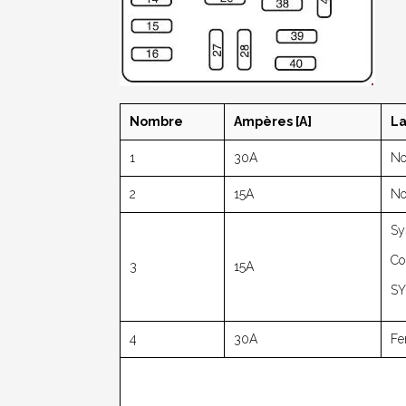
Nombre
Ampères [A]
La
1
30A
No
2
15A
No
Sy
Co
3
15A
S
4
30A
Fe