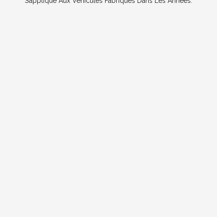
S’applique Aux Véhicules Fabriqués Dans Les Années: