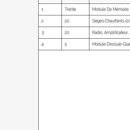
1
Trente
Module De Mémoire D
2
20
Sièges Chauffants (2
3
20
Radio, Amplificateur
4
5
Module D’essuie-Gla