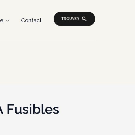
TROUVER
re
Contact
À Fusibles