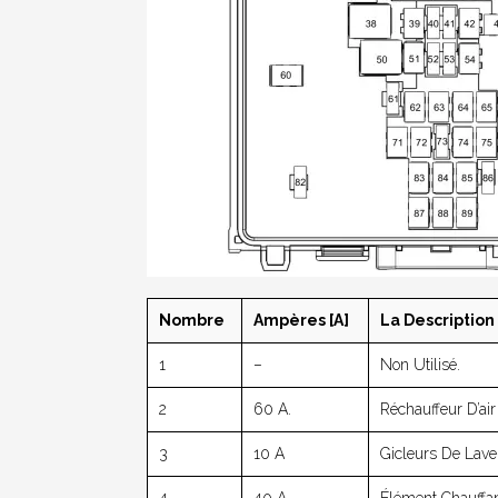
Nombre
Ampères [A]
La Description
1
–
Non Utilisé.
2
60 A.
Réchauffeur D’air
3
10 A
Gicleurs De Lave