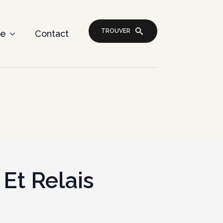
TROUVER
re
Contact
 Et Relais