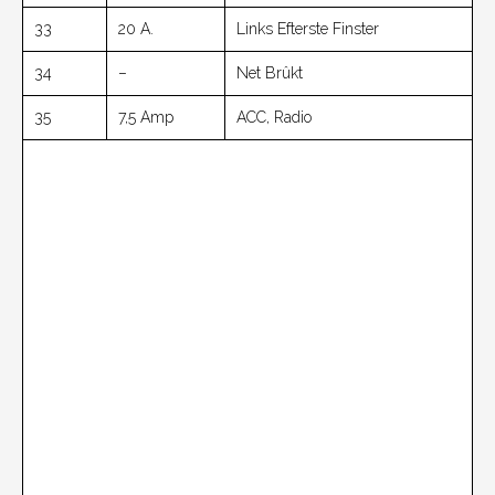
33
20 A.
Links Efterste Finster
34
–
Net Brûkt
35
7,5 Amp
ACC, Radio