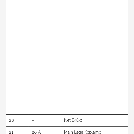
20
–
Net Brûkt
21
20 A.
Main Lege Koplamp