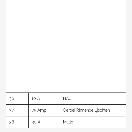
36
10 A.
HAC
37
7,5 Amp
Oerdei Rinnende Ljochten
38
30 A.
Matte