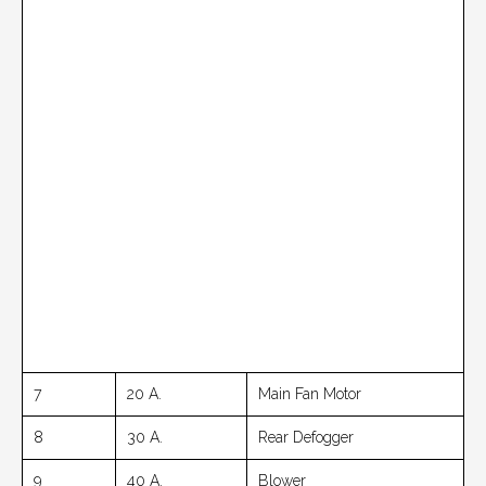
7
20 A.
Main Fan Motor
8
30 A.
Rear Defogger
9
40 A.
Blower