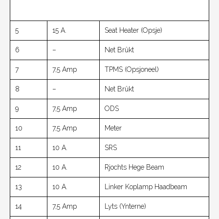
5
15 A.
Seat Heater (opsje)
6
–
Net Brûkt
7
7,5 Amp
TPMS (opsjoneel)
8
–
Net Brûkt
9
7,5 Amp
ODS
10
7,5 Amp
Meter
11
10 A.
SRS
12
10 A.
Rjochts Hege Beam
13
10 A.
Linker Koplamp Haadbeam
14
7,5 Amp
Lyts (ynterne)