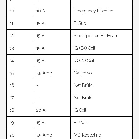
10
10 A.
Emergency Ljochten
11
15 A.
FI Sub
12
15 A.
Stop Ljochten En Hoarn
13
15 A.
IG (EX) Coil
14
15 A.
IG (IN) Coil
15
7,5 Amp
Oaljenivo
16
–
Net Brûkt
17
–
Net Brûkt
18
20 A.
IG Coil
19
15 A.
FI Main
20
7,5 Amp
MG Koppeling