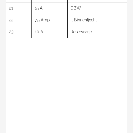
21
15 A.
DBW
22
7,5 Amp
It Binnenljocht
23
10 A.
Reservearje