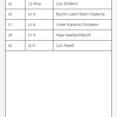
15
7,5 Amp
Lyts (ekstern)
16
10 A.
Rjochts Leech Beam Koplamp
17
10 A.
Linker Koplamp Dimbeam
18
20 A.
Hege Haadljochtljocht
19
15 A.
Lyts (haad)