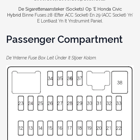
De Sigarettenaansteker (sockets) Op ‘e Honda Civic
Hybrid
Binne Fuses 28 (efter ACC Socket) En 29 (ACC Socket) Yn’
E Lontkast Yn It Ynstrumint Paniel.
Passenger Compartment
De Ynterne Fuse Box Leit Ûnder It Stjoer Kolom.