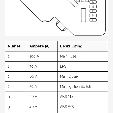
Nûmer
Ampere [A]
Beskriuwing
1
100 A.
Main Fuse
1
70 A.
EPS
2
60 A.
Main Opsje
2
50 A.
Main Ignition Switch
3
30 A.
ABS Motor
3
40 A.
ABS F/S