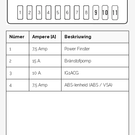
Nûmer
Ampere [A]
Beskriuwing
1
7,5 Amp
Power Finster
2
15 A.
Brânstofpomp
3
10 A.
IG1ACG
4
7,5 Amp
ABS-Ienheid (ABS / VSA)