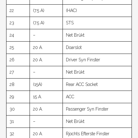
22
(7.5 A)
(HAC)
23
(7.5 A)
STS
24
–
Net Brûkt
25
20 A.
Doarslot
26
20 A.
Driver Syn Finster
27
–
Net Brûkt
28
(15A)
Rear ACC Socket
29
15 A.
ACC
30
20 A.
Passenger Syn Finster
31
–
Net Brûkt
32
20 A.
Rjochts Efterste Finster