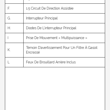
F.
1.5 Circuit De Direction Assistée
G.
Interrupteur Principal
H.
Diodes De L’interrupteur Principal
I
Prise De Mouvement « Multipuissance »
Témoin D’avertissement Pour Un Filtre À Gasoil
K.
Encrassé
L
Feux De Brouillard Arrière Inclus