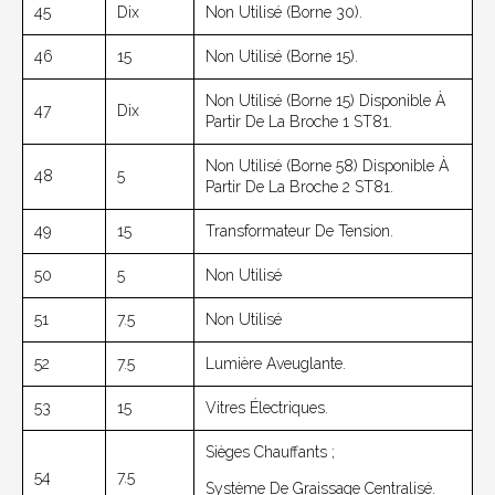
45
Dix
Non Utilisé (borne 30).
46
15
Non Utilisé (borne 15).
Non Utilisé (borne 15) Disponible À
47
Dix
Partir De La Broche 1 ST81.
Non Utilisé (borne 58) Disponible À
48
5
Partir De La Broche 2 ST81.
49
15
Transformateur De Tension.
50
5
Non Utilisé
51
7.5
Non Utilisé
52
7.5
Lumière Aveuglante.
53
15
Vitres Électriques.
Sièges Chauffants ;
54
7.5
Système De Graissage Centralisé.