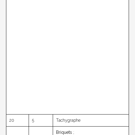
20
5
Tachygraphe
Briquets
;