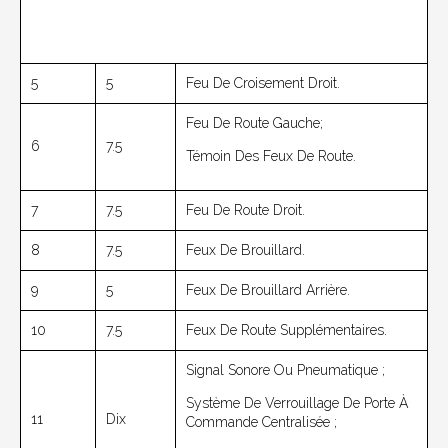
5
5
Feu De Croisement Droit.
Feu De Route Gauche;
6
7.5
Témoin Des Feux De Route.
7
7.5
Feu De Route Droit.
8
7.5
Feux De Brouillard.
9
5
Feux De Brouillard Arrière.
10
7.5
Feux De Route Supplémentaires.
Signal Sonore Ou Pneumatique ;
Système De Verrouillage De Porte À
11
Dix
Commande Centralisée ;