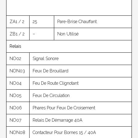
ZA1 / 2
25
Pare-Brise Chauffant.
ZB1 / 2
–
Non Utilisé
Relais
NO02
Signal Sonore
NON03
Feux De Brouillard
NO04
Feu De Route Clignotant
NO05
Feux De Circulation
NO06
Phares Pour Feux De Croisement
NO07
Relais De Démarrage 40A
NON08
Contacteur Pour Bornes 15 / 40A