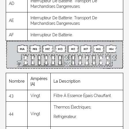
Interrupteur De Batterie. Transport De
AD
Marchandises Dangereuses
Interrupteur De Batterie. Transport De
AE
Marchandises Dangereuses
AF
Interrupteur De Batterie.
Ampères
Nombre
La Description
[A]
43
Vingt
Filtre À Essence Épais Chauffant.
Thermos Électriques;
44
Vingt
Réfrigérateur.