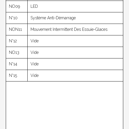
NO09
LED
N°10
Système Anti-Démarrage
NON11
Mouvement Intermittent Des Essuie-Glaces
N°12
Vide
NO13
Vide
N°14
Vide
N°15
Vide