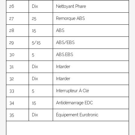
26
Dix
Nettoyant Phare
27
25
Remorque ABS
28
15
ABS
29
5/15
ABS/EBS
30
5
ABS.EBS
31
Dix
Intarder
32
Dix
Intarder
33
5
Interrupteur À Clé
34
15
Antidémarrage EDC
35
Dix
Équipement Eurotronic