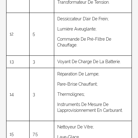
Transformateur De Tension.
Dessiccateur D’air De Frein;
Lumière Aveuglante;
12
5
Commande De Pré-Filtre De
Chauffage.
13
3
Voyant De Charge De La Batterie.
Réparation De Lampe;
Pare-Brise Chauffant;
14
3
Thermolignes;
Instruments De Mesure De
L’approvisionnement En Carburant.
Nettoyeur De Vitre;
15
7.5
Lave-Glace.