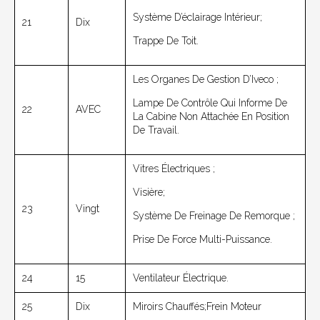
Système D’éclairage Intérieur;
21
Dix
Trappe De Toit.
Les Organes De Gestion D’Iveco ;
Lampe De Contrôle Qui Informe De
22
AVEC
La Cabine Non Attachée En Position
De Travail.
Vitres Électriques ;
Visière;
23
Vingt
Système De Freinage De Remorque ;
Prise De Force Multi-Puissance.
24
15
Ventilateur Électrique.
25
Dix
Miroirs Chauffés;Frein Moteur