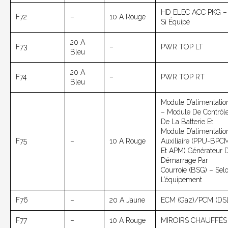
HD ELEC ACC PKG –
F72
–
10 A Rouge
Si Équipé
20 A
F73
–
PWR TOP LT
Bleu
20 A
F74
–
PWR TOP RT
Bleu
Module D’alimentatio
– Module De Contrôl
De La Batterie Et
Module D’alimentatio
F75
–
10 A Rouge
Auxiliaire (PPU-BPC
Et APM) Générateur 
Démarrage Par
Courroie (BSG) – Sel
L’équipement
F76
–
20 A Jaune
ECM (gaz)/PCM (DS
F77
–
10 A Rouge
MIROIRS CHAUFFÉS