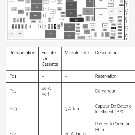
Récupération
Fusible
Microfusible
Description
De
Cassette
F01
–
–
Réservation
40 A
F02
–
Démarreur
Vert
Capteur De Batterie
F03
–
5 A Tan
Intelligent (IBS)
Pompe À Carburant
MTR ;
F04
–
20 A Jaune