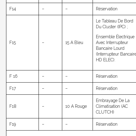
F14
–
–
Réservation
Le Tableau De Bord
Du Cluster (IPC) ;
Ensemble Électrique
F15
–
15 A Bleu
Avec Interrupteur
Bancaire Lourd
(interrupteur Bancair
HD ELEC).
F 16
–
–
Réservation
F17
–
–
Réservation
Embrayage De La
F18
–
10 A Rouge
Climatisation (AC
CLUTCH)
F19
–
–
Réservation