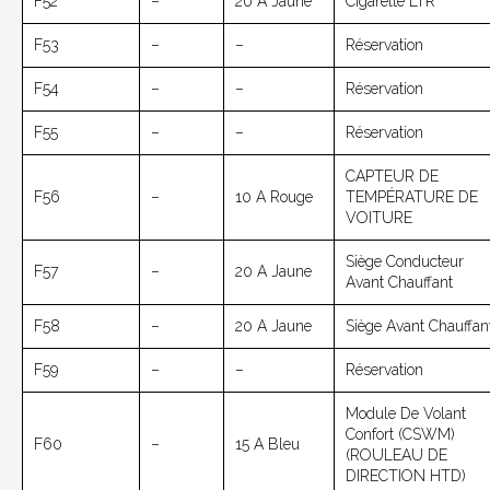
F52
–
20 A Jaune
Cigarette LTR
F53
–
–
Réservation
F54
–
–
Réservation
F55
–
–
Réservation
CAPTEUR DE
F56
–
10 A Rouge
TEMPÉRATURE DE
VOITURE
Siège Conducteur
F57
–
20 A Jaune
Avant Chauffant
F58
–
20 A Jaune
Siège Avant Chauffan
F59
–
–
Réservation
Module De Volant
Confort (CSWM)
F60
–
15 A Bleu
(ROULEAU DE
DIRECTION HTD)