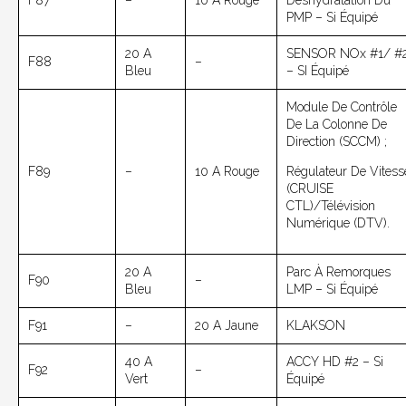
PMP – Si Équipé
20 A
SENSOR NOx #1/ #
F88
–
Bleu
– SI Équipé
Module De Contrôle
De La Colonne De
Direction (SCCM) ;
F89
–
10 A Rouge
Régulateur De Vitess
(CRUISE
CTL)/Télévision
Numérique (DTV).
20 A
Parc À Remorques
F90
–
Bleu
LMP – Si Équipé
F91
–
20 A Jaune
KLAKSON
40 A
ACCY HD #2 – Si
F92
–
Vert
Équipé