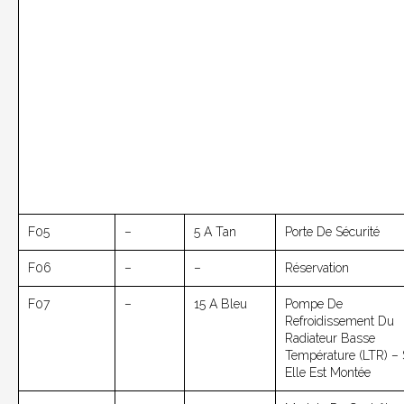
F05
–
5 A Tan
Porte De Sécurité
F06
–
–
Réservation
F07
–
15 A Bleu
Pompe De
Refroidissement Du
Radiateur Basse
Température (LTR) – 
Elle Est Montée