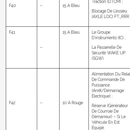
Traction (DTCM) ;
F40
–
15 A Bleu
Blocage De L’essieu
(AXLE LOC) FT_RRR.
F41
15 A Bleu
Le Groupe
D’instruments (IC) ;
–
La Passerelle De
Sécurité WAKE UP
(SGW).
Alimentation Du Rela
De Commande De
Puissance
(arrêt/démarrage
Électrique) ;
F42
–
10 A Rouge
Réserve (générateur
De Courroie De
Démarreur) – Si Le
Véhicule En Est
Équipé.