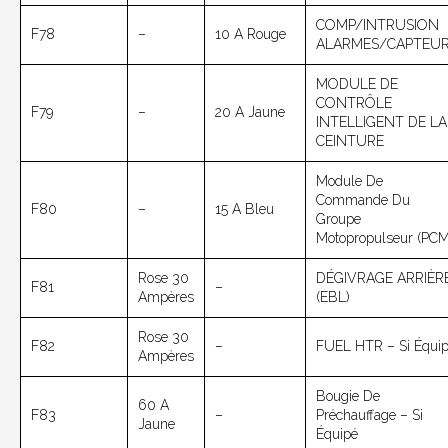
COMP/INTRUSION
F78
–
10 A Rouge
ALARMES/CAPTEU
MODULE DE
CONTRÔLE
F79
–
20 A Jaune
INTELLIGENT DE LA
CEINTURE
Module De
Commande Du
F80
–
15 A Bleu
Groupe
Motopropulseur (PCM
Rose 30
DÉGIVRAGE ARRIÈR
F81
–
Ampères
(EBL)
Rose 30
F82
–
FUEL HTR – Si Équi
Ampères
Bougie De
60 A
F83
–
Préchauffage – Si
Jaune
Équipé