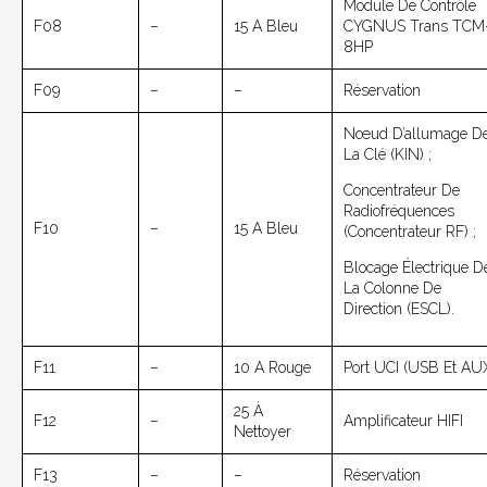
Module De Contrôle
F08
–
15 A Bleu
CYGNUS Trans TCM
8HP
F09
–
–
Réservation
Nœud D’allumage D
La Clé (KIN) ;
Concentrateur De
Radiofréquences
F10
–
15 A Bleu
(concentrateur RF) ;
Blocage Électrique D
La Colonne De
Direction (ESCL).
F11
–
10 A Rouge
Port UCI (USB Et AU
25 À
F12
–
Amplificateur HIFI
Nettoyer
F13
–
–
Réservation