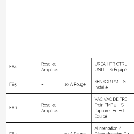
Rose 30
UREA HTR CTRL
F84
–
Ampères
UNIT – Si Équipé
SENSOR PM – Si
F85
–
10 A Rouge
Installé
VAC VAC DE FRE
Rose 30
Frein PMP 2 – Si
F86
–
Ampères
L’appareil En Est
Équipé
Alimentation /
F87
–
10 A Rouge
Déshydratation Du