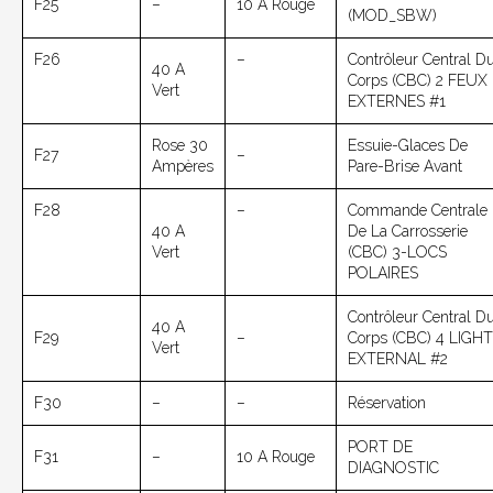
F25
–
10 A Rouge
(MOD_SBW)
F26
–
Contrôleur Central D
40 A
Corps (CBC) 2 FEUX
Vert
EXTERNES #1
Rose 30
Essuie-Glaces De
F27
–
Ampères
Pare-Brise Avant
F28
–
Commande Centrale
40 A
De La Carrosserie
Vert
(CBC) 3-LOCS
POLAIRES
Contrôleur Central D
40 A
F29
–
Corps (CBC) 4 LIGHT
Vert
EXTERNAL #2
F30
–
–
Réservation
PORT DE
F31
–
10 A Rouge
DIAGNOSTIC