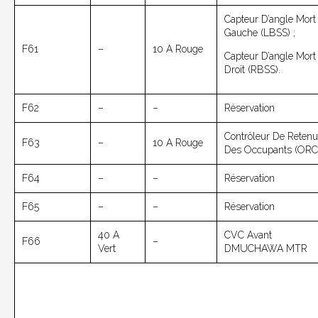
Capteur D’angle Mort
Gauche (LBSS) ;
F61
–
10 A Rouge
Capteur D’angle Mort
Droit (RBSS).
F62
–
–
Réservation
Contrôleur De Reten
F63
–
10 A Rouge
Des Occupants (ORC
F64
–
–
Réservation
F65
–
–
Réservation
40 A
CVC Avant
F66
–
Vert
DMUCHAWA MTR