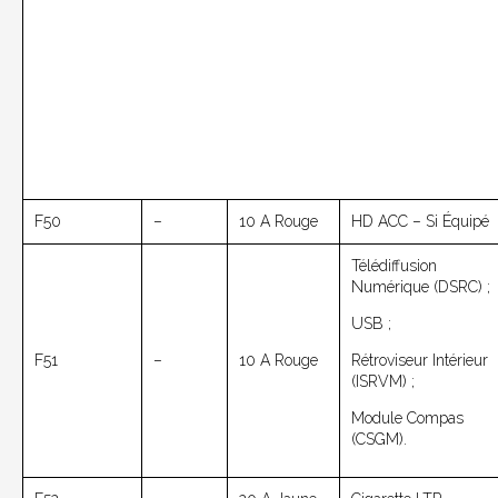
F50
–
10 A Rouge
HD ACC – Si Équipé
Télédiffusion
Numérique (DSRC) ;
USB ;
F51
–
10 A Rouge
Rétroviseur Intérieur
(ISRVM) ;
Module Compas
(CSGM).