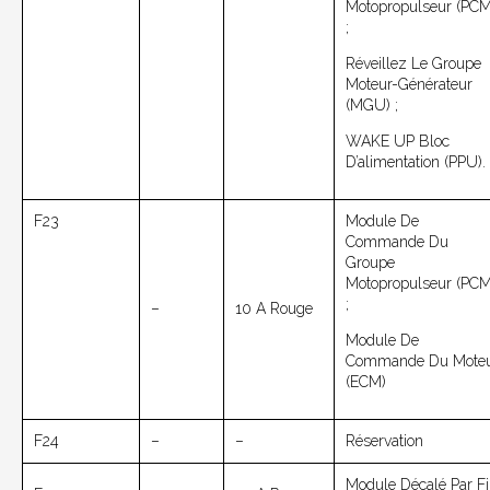
Motopropulseur (PCM
;
Réveillez Le Groupe
Moteur-Générateur
(MGU) ;
WAKE UP Bloc
D’alimentation (PPU).
F23
Module De
Commande Du
Groupe
Motopropulseur (PCM
;
–
10 A Rouge
Module De
Commande Du Mote
(ECM)
F24
–
–
Réservation
Module Décalé Par Fi