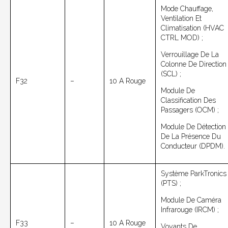
Mode Chauffage,
Ventilation Et
Climatisation (HVAC
CTRL MOD) ;
Verrouillage De La
Colonne De Direction
(SCL) ;
F32
–
10 A Rouge
Module De
Classification Des
Passagers (OCM) ;
Module De Détection
De La Présence Du
Conducteur (DPDM).
Système ParkTronics
(PTS) ;
Module De Caméra
Infrarouge (IRCM) ;
F33
–
10 A Rouge
Voyants De