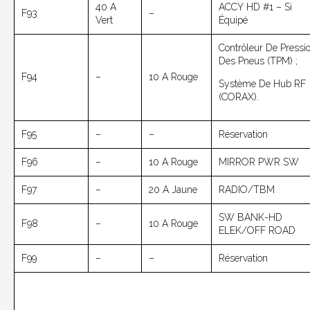
40 A
ACCY HD #1 – Si
F93
–
Vert
Équipé
Contrôleur De Pressi
Des Pneus (TPM) ;
F94
–
10 A Rouge
Système De Hub RF
(CORAX).
F95
–
–
Réservation
F96
–
10 A Rouge
MIRROR PWR SW
F97
–
20 A Jaune
RADIO/TBM
SW BANK-HD
F98
–
10 A Rouge
ELEK/OFF ROAD
F99
–
–
Réservation