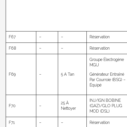
F67
–
–
Réservation
F68
–
–
Réservation
Groupe Électrogène
MGU
F69
–
5 A Tan
Générateur Entraîné
Par Courroie (BSG) – 
Équipé
INJ/IGN BOBINE
25 À
F70
–
(GAZ)/GLO PLUG
Nettoyer
MOD (DSL)
F71
–
–
Réservation