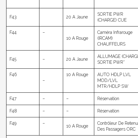
SORTIE PWR
F43
20 A Jaune
(CHARGE) CUE
F44
–
Caméra Infrarouge
10 A Rouge
(IRCAM)
CHAUFFEURS
ALLUMAGE (CHARG
F45
–
20 A Jaune
SORTIE PWR*
F46
10 A Rouge
AUTO HDLP LVL
–
MOD/LVL
MTR/HDLP SW
F47
–
–
Réservation
F48
–
–
Réservation
F49
–
Contrôleur De Reten
10 A Rouge
Des Passagers ORC