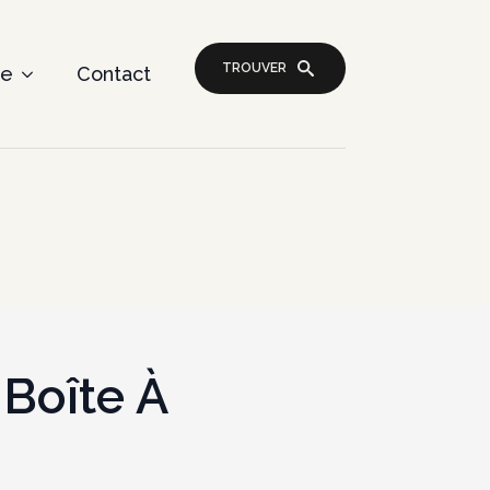
TROUVER
re
Contact
 Boîte À