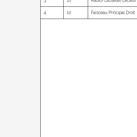
3
10
Radio/cassette/lecteu
4
10
Faisceau Principal Droit