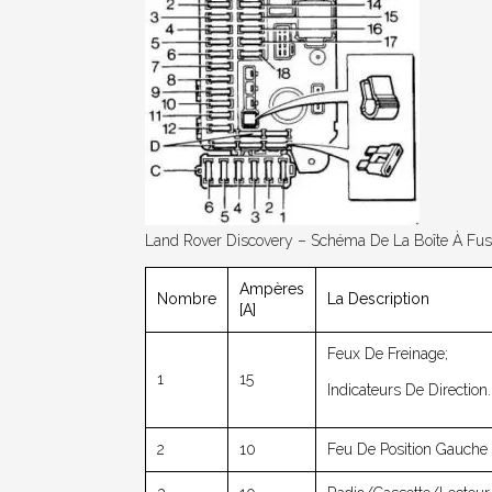
Land Rover Discovery – Schéma De La Boîte À Fus
Ampères
Nombre
La Description
[A]
Feux De Freinage;
1
15
Indicateurs De Direction.
2
10
Feu De Position Gauche