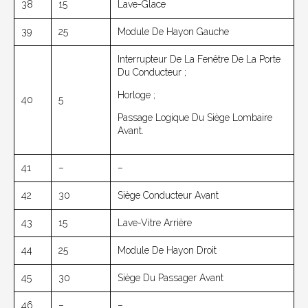
38
15
Lave-Glace
39
25
Module De Hayon Gauche
Interrupteur De La Fenêtre De La Porte
Du Conducteur ;
Horloge ;
40
5
Passage Logique Du Siège Lombaire
Avant.
41
–
–
42
30
Siège Conducteur Avant
43
15
Lave-Vitre Arrière
44
25
Module De Hayon Droit
45
30
Siège Du Passager Avant
46
–
–