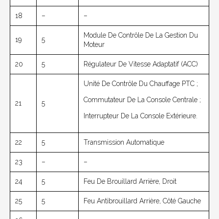
18
–
–
Module De Contrôle De La Gestion Du
19
5
Moteur
20
5
Régulateur De Vitesse Adaptatif (ACC)
Unité De Contrôle Du Chauffage PTC ;
Commutateur De La Console Centrale ;
21
5
Interrupteur De La Console Extérieure.
22
5
Transmission Automatique
23
–
–
24
5
Feu De Brouillard Arrière, Droit
25
5
Feu Antibrouillard Arrière, Côté Gauche