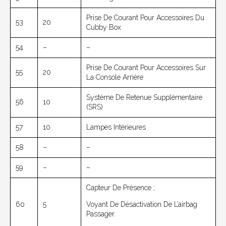
Prise De Courant Pour Accessoires Du
53
20
Cubby Box
54
–
–
Prise De Courant Pour Accessoires Sur
55
20
La Console Arrière
Système De Retenue Supplémentaire
56
10
(SRS)
57
10
Lampes Intérieures
58
–
–
59
–
–
Capteur De Présence ;
60
5
Voyant De Désactivation De L’airbag
Passager.