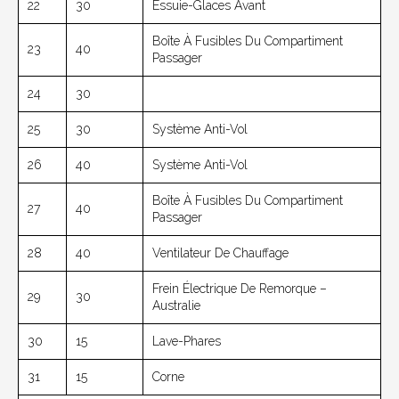
22
30
Essuie-Glaces Avant
Boîte À Fusibles Du Compartiment
23
40
Passager
24
30
25
30
Système Anti-Vol
26
40
Système Anti-Vol
Boîte À Fusibles Du Compartiment
27
40
Passager
28
40
Ventilateur De Chauffage
Frein Électrique De Remorque –
29
30
Australie
30
15
Lave-Phares
31
15
Corne