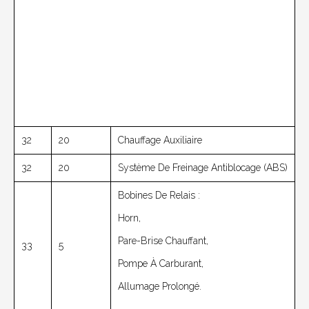
32
20
Chauffage Auxiliaire
32
20
Système De Freinage Antiblocage (ABS)
Bobines De Relais :
Horn,
Pare-Brise Chauffant,
33
5
Pompe À Carburant,
Allumage Prolongé.