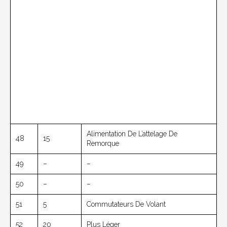
Alimentation De L’attelage De
48
15
Remorque
49
–
–
50
–
–
51
5
Commutateurs De Volant
52
20
Plus Léger