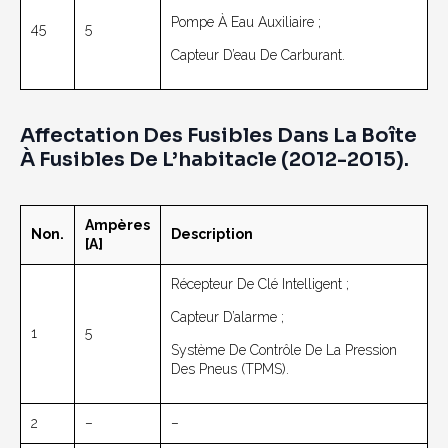
Pompe À Eau Auxiliaire ;
45
5
Capteur D’eau De Carburant.
Affectation Des Fusibles Dans La Boîte
À Fusibles De L’habitacle (2012-2015).
Ampères
Non.
Description
[A]
Récepteur De Clé Intelligent ;
Capteur D’alarme ;
1
5
Système De Contrôle De La Pression
Des Pneus (TPMS).
2
–
–