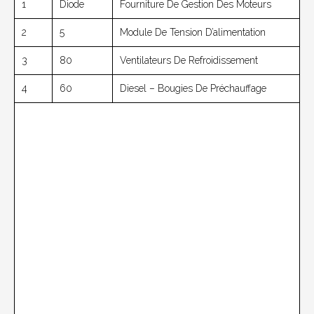
1
Diode
Fourniture De Gestion Des Moteurs
2
5
Module De Tension D’alimentation
3
80
Ventilateurs De Refroidissement
4
60
Diesel – Bougies De Préchauffage