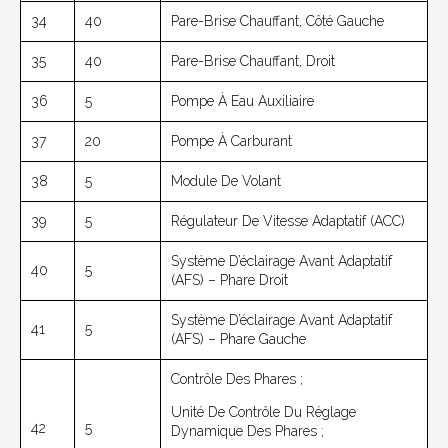
34
40
Pare-Brise Chauffant, Côté Gauche
35
40
Pare-Brise Chauffant, Droit
36
5
Pompe À Eau Auxiliaire
37
20
Pompe À Carburant
38
5
Module De Volant
39
5
Régulateur De Vitesse Adaptatif (ACC)
Système D’éclairage Avant Adaptatif
40
5
(AFS) – Phare Droit
Système D’éclairage Avant Adaptatif
41
5
(AFS) – Phare Gauche
Contrôle Des Phares ;
Unité De Contrôle Du Réglage
42
5
Dynamique Des Phares ;