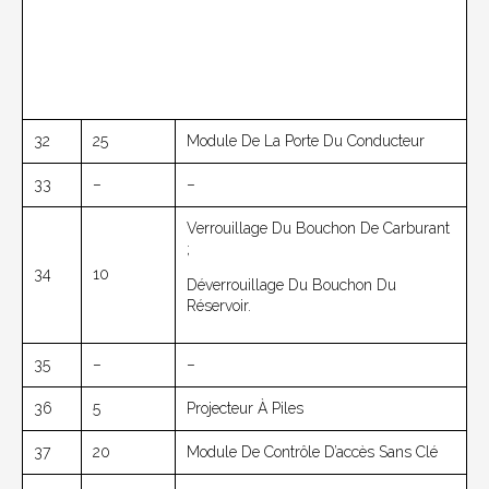
32
25
Module De La Porte Du Conducteur
33
–
–
Verrouillage Du Bouchon De Carburant
;
34
10
Déverrouillage Du Bouchon Du
Réservoir.
35
–
–
36
5
Projecteur À Piles
37
20
Module De Contrôle D’accès Sans Clé