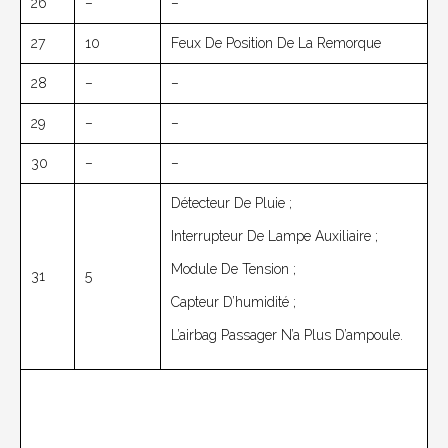
26
–
–
27
10
Feux De Position De La Remorque
28
–
–
29
–
–
30
–
–
Détecteur De Pluie ;
Interrupteur De Lampe Auxiliaire ;
Module De Tension ;
31
5
Capteur D’humidité ;
L’airbag Passager N’a Plus D’ampoule.