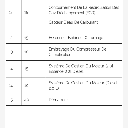
Contournement De La Recirculation Des
12
15
Gaz D’échappement (EGR) ;
Capteur D’eau De Carburant.
12
15
Essence – Bobines D’allumage
Embrayage Du Compresseur De
13
10
Climatisation
Système De Gestion Du Moteur (2.0l
14
15
Essence, 2.2l Diesel)
Système De Gestion Du Moteur (Diesel
14
10
2.0 L)
15
40
Démarreur