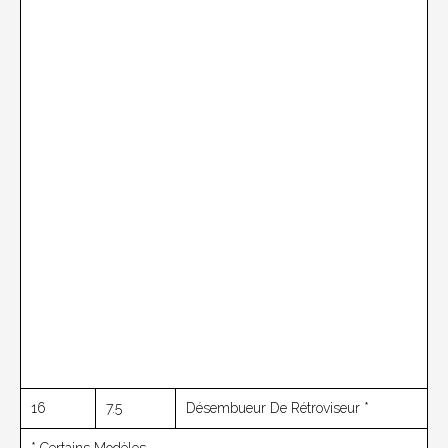
16
7.5
Désembueur De Rétroviseur *