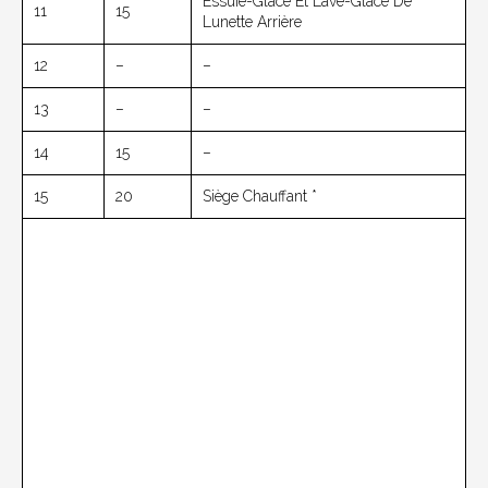
Essuie-Glace Et Lave-Glace De
11
15
Lunette Arrière
12
–
–
13
–
–
14
15
–
15
20
Siège Chauffant *