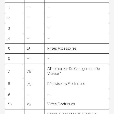
1
–
–
2
–
–
3
–
–
4
–
–
5
15
Prises Accessoires
6
–
–
AT Indicateur De Changement De
7
7.5
Vitesse *
8
7.5
Rétroviseurs Électriques
9
–
–
10
25
Vitres Électriques