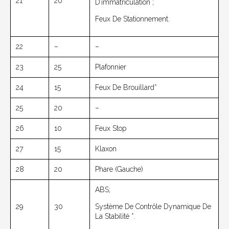
21
20
D’immatriculation ;
Feux De Stationnement.
22
–
–
23
25
Plafonnier
24
15
Feux De Brouillard*
25
20
–
26
10
Feux Stop
27
15
Klaxon
28
20
Phare (gauche)
ABS;
29
30
Système De Contrôle Dynamique De
La Stabilité *.