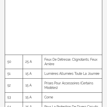
Feux De Détresse, Clignotants, Feux
50
25 A
Arrière
51
15 A
Lumières Allumées Toute La Journée
Prises Pour Accessoires (Certains
52
15 A
Modèles)
53
15 A
Corne
54
25 A
Pour La Protection De Divers Circuits