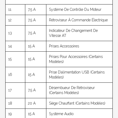
11
7,5 A
Système De Contrôle Du Moteur
12
7,5 A
Rétroviseur À Commande Électrique
Indicateur De Changement De
13
7,5 A
Vitesse AT
14
15 A
Prises Accessoires
Prises Pour Accessoires (Certains
15
15 A
Modèles)
Prise D’alimentation USB (Certains
16
15 A
Modèles)
Désembueur De Rétroviseur
17
7,5 A
(Certains Modèles)
18
20 A
Siège Chauffant (Certains Modèles)
19
15 A
Système Audio