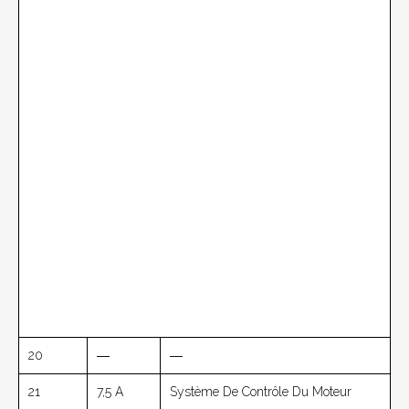
20
―
―
21
7,5 A
Système De Contrôle Du Moteur