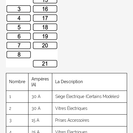
Ampères
Nombre
La Description
[A]
1
30 A
Siège Électrique (Certains Modèles)
2
30 A
Vitres Électriques
3
15 A
Prises Accessoires
4
25 A
Vitres Électriques