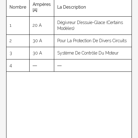
Ampères
Nombre
La Description
[A]
Dégivreur D’essuie-Glace (Certains
1
20 A
Modèles)
2
30 A
Pour La Protection De Divers Circuits
3
30 A
Système De Contrôle Du Moteur
4
―
―