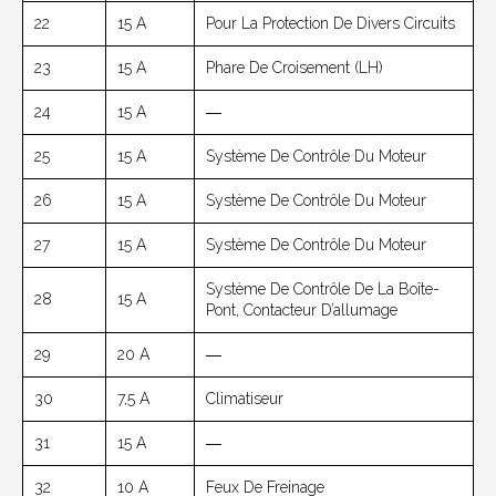
22
15 A
Pour La Protection De Divers Circuits
23
15 A
Phare De Croisement (LH)
24
15 A
―
25
15 A
Système De Contrôle Du Moteur
26
15 A
Système De Contrôle Du Moteur
27
15 A
Système De Contrôle Du Moteur
Système De Contrôle De La Boîte-
28
15 A
Pont, Contacteur D’allumage
29
20 A
―
30
7,5 A
Climatiseur
31
15 A
―
32
10 A
Feux De Freinage