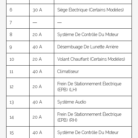
6
30 A
Siège Électrique (Certains Modèles)
7
―
―
8
20 A
Système De Contrôle Du Moteur
9
40 A
Désembuage De Lunette Arrière
10
20 A
Volant Chauffant (Certains Modèles)
11
40 A
Climatiseur
Frein De Stationnement Électrique
12
20 A
(EPB) (LH)
13
40 A
Système Audio
Frein De Stationnement Électrique
14
20 A
(EPB) (RH)
15
40 A
Système De Contrôle Du Moteur