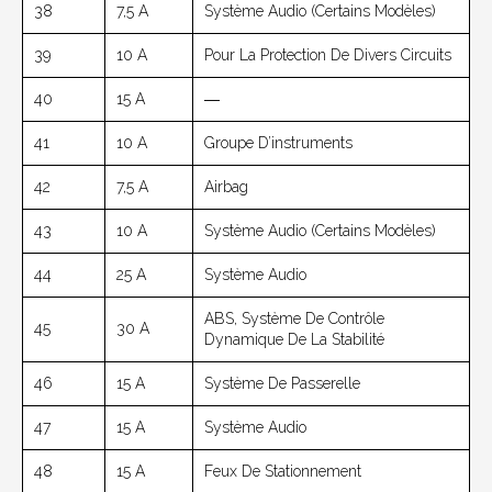
38
7,5 A
Système Audio (Certains Modèles)
39
10 A
Pour La Protection De Divers Circuits
40
15 A
―
41
10 A
Groupe D’instruments
42
7,5 A
Airbag
43
10 A
Système Audio (Certains Modèles)
44
25 A
Système Audio
ABS, Système De Contrôle
45
30 A
Dynamique De La Stabilité
46
15 A
Système De Passerelle
47
15 A
Système Audio
48
15 A
Feux De Stationnement