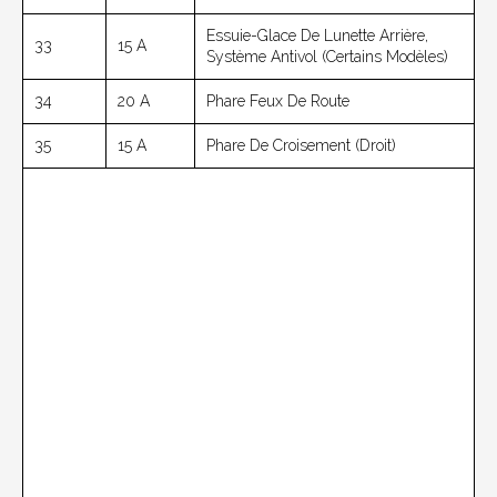
Essuie-Glace De Lunette Arrière,
33
15 A
Système Antivol (Certains Modèles)
34
20 A
Phare Feux De Route
35
15 A
Phare De Croisement (droit)