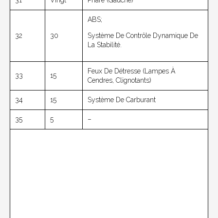
31
Vingt
Phare (gauche)
ABS;
32
30
Système De Contrôle Dynamique De
La Stabilité.
Feux De Détresse (lampes À
33
15
Cendres, Clignotants)
34
15
Système De Carburant
35
5
–