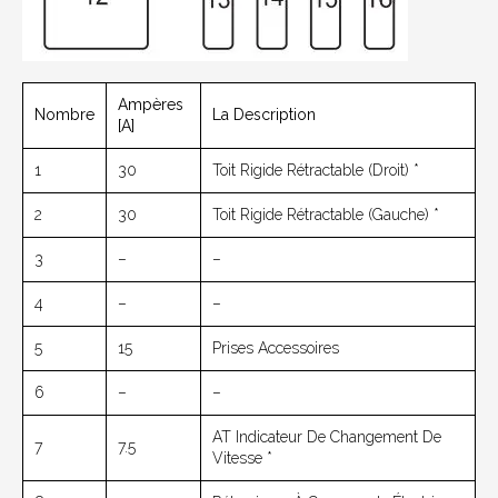
Ampères
Nombre
La Description
[A]
1
30
Toit Rigide Rétractable (droit) *
2
30
Toit Rigide Rétractable (gauche) *
3
–
–
4
–
–
5
15
Prises Accessoires
6
–
–
AT Indicateur De Changement De
7
7.5
Vitesse *