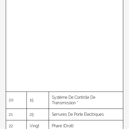
Système De Contrôle De
20
15
Transmission *
21
25
Serrures De Porte Électriques
22
Vingt
Phare (droit)