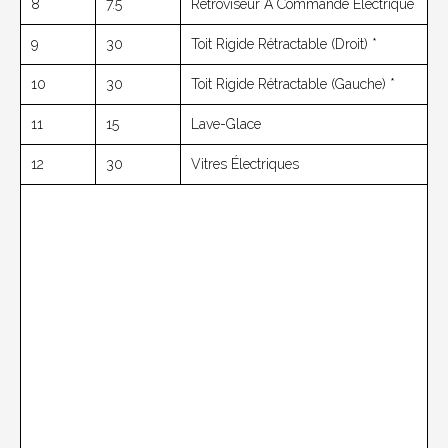
8
7.5
Rétroviseur À Commande Électrique
9
30
Toit Rigide Rétractable (droit) *
10
30
Toit Rigide Rétractable (gauche) *
11
15
Lave-Glace
12
30
Vitres Électriques