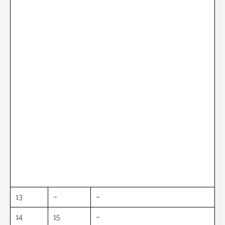
13
–
–
14
15
–