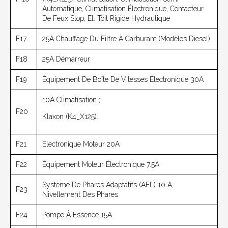
Automatique, Climatisation Électronique, Contacteur
De Feux Stop, El. Toit Rigide Hydraulique
F17
25A Chauffage Du Filtre À Carburant (modèles Diesel)
F18
25A Démarreur
F19
Équipement De Boîte De Vitesses Électronique 30A
10A Climatisation ;
F20
Klaxon (K4_X125).
F21
Electronique Moteur 20A
F22
Équipement Moteur Électronique 7.5A
Système De Phares Adaptatifs (AFL) 10 A,
F23
Nivellement Des Phares
F24
Pompe À Essence 15A