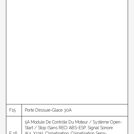
F15
Porte D’essuie-Glace 30A
5A Module De Contrôle Du Moteur / Système Open-
Start / Stop (sans REC) ABS-ESP, Signal Sonore
F 16
(K4_X125), Climatisation, Climatisation Semi-