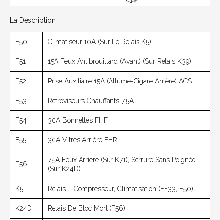
La Description
F50
Climatiseur 10A (sur Le Relais K5)
F51
15A Feux Antibrouillard (avant) (sur Relais K39)
F52
Prise Auxiliaire 15A (allume-Cigare Arrière) ACS
F53
Rétroviseurs Chauffants 7.5A
F54
30A Bonnettes FHF
F55
30A Vitres Arrière FHR
7.5A Feux Arrière (sur K71), Serrure Sans Poignée
F56
(sur K24D)
K5
Relais – Compresseur, Climatisation (FE33, F50)
K24D
Relais De Bloc Mort (F56)