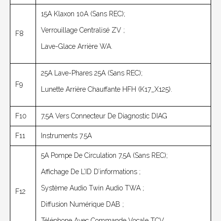
15A Klaxon 10A (sans REC);
Verrouillage Centralisé ZV ;
F8
Lave-Glace Arrière WA.
25A Lave-Phares 25A (sans REC);
F9
Lunette Arrière Chauffante HFH (K17_X125).
F10
7,5A Vers Connecteur De Diagnostic DIAG
F11
Instruments 7.5A
5A Pompe De Circulation 7,5A (sans REC);
Affichage De L’ID D’informations ;
Système Audio Twin Audio TWA ;
F12
Diffusion Numérique DAB ;
Téléphone Avec Commande Vocale TCV.