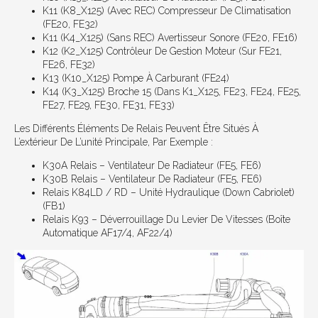
K11 (K8_X125) (avec REC) Compresseur De Climatisation
(FE20, FE32)
K11 (K4_X125) (sans REC) Avertisseur Sonore (FE20, FE16)
K12 (K2_X125) Contrôleur De Gestion Moteur (sur FE21,
FE26, FE32)
K13 (K10_X125) Pompe À Carburant (FE24)
K14 (K3_X125) Broche 15 (dans K1_X125, FE23, FE24, FE25,
FE27, FE29, FE30, FE31, FE33)
Les Différents Éléments De Relais Peuvent Être Situés À
L’extérieur De L’unité Principale, Par Exemple :
K30A Relais – Ventilateur De Radiateur (FE5, FE6)
K30B Relais – Ventilateur De Radiateur (FE5, FE6)
Relais K84LD / RD – Unité Hydraulique (Down Cabriolet)
(FB1)
Relais K93 – Déverrouillage Du Levier De Vitesses (boîte
Automatique AF17/4, AF22/4)