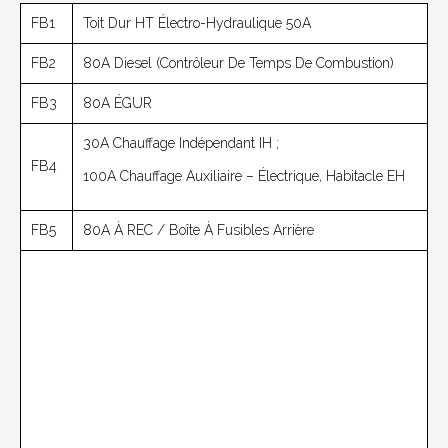
FB1
Toit Dur HT Électro-Hydraulique 50A
FB2
80A Diesel (contrôleur De Temps De Combustion)
FB3
80A ÉGUR
30А Chauffage Indépendant IH ;
FB4
100А Chauffage Auxiliaire – Électrique, Habitacle EH
FB5
80A À REC / Boîte À Fusibles Arrière