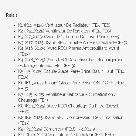
Relais
K1 (K11_X125) Ventilateur De Radiateur (FE5, FE6)
K2 (K12_X125) Ventilateur De Radiateur (FE5, FE6)
K3 (K7_X125) (avec REC) Pompe De Lave-Phares (FE9)
K3 (K17_X125) (sans REC) Lunette Arrière Chauffante (FE9)
K4 (K16_X125) (avec REC) Phares Antibrouillard Avant
(FE13)
K4 (K18_X125) (sans REC) Désactiver Le Téléchargement
(éclairage Intérieur, Etc.) (FE13)
K5 (K5_X125) Essuie-Glace, Pare-Brise, Bas / Haut (FE14,
FE15)
K6 (K6_X125) Essuie-Glace, Pare-Brise, ON / OFF (FE14,
FE15)
K7 (K15_X125) Ventilateur Habitacle – Climatisation /
Chauffage (FE4)
K8 (K14_X125) (avec REC) Chauffage Du Filtre (Diesel)
(FE17)
K8 (K8_X125) (sans REC) Compresseur De Climatisation
(FE17)
K9 (K1_X125) Démarreur (FE18, K3_X125)
K10 (K13_X125) Ventilateur De Radiateur (FE5, FE6)