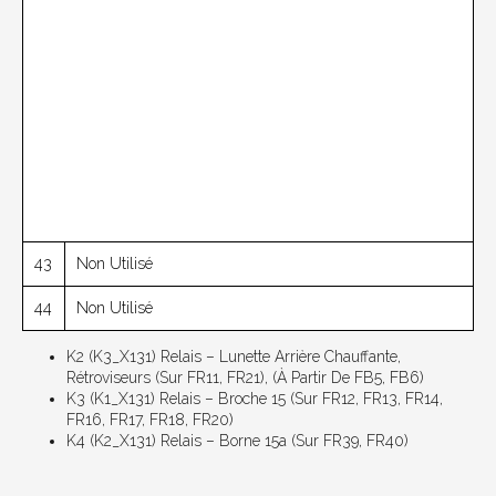
43
Non Utilisé
44
Non Utilisé
K2 (K3_X131) Relais – Lunette Arrière Chauffante,
Rétroviseurs (sur FR11, FR21), (à Partir De FB5, FB6)
K3 (K1_X131) Relais – Broche 15 (sur FR12, FR13, FR14,
FR16, FR17, FR18, FR20)
K4 (K2_X131) Relais – Borne 15a (sur FR39, FR40)