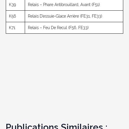
K39
Relais – Phare Antibrouillard, Avant (F51)
K56
Relais D’essuie-Glace Arrière (FE31, FE33)
K71
Relais – Feu De Recul (F56, FE33)
Publications Similaires :