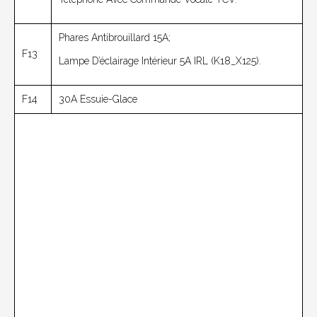
Phares Antibrouillard 15A;
F13
Lampe D’éclairage Intérieur 5A IRL (K18_X125).
F14
30A Essuie-Glace