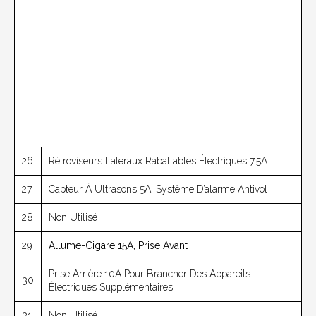
26
Rétroviseurs Latéraux Rabattables Électriques 7.5A
27
Capteur À Ultrasons 5A, Système D’alarme Antivol
28
Non Utilisé
29
Allume-Cigare 15A, Prise Avant
Prise Arrière 10A Pour Brancher Des Appareils
30
Électriques Supplémentaires
31
Non Utilisé