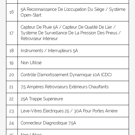
5A Reconnaissance De L’occupation Du Siège / Système
16
Open-Start
Capteur De Pluie 5A / Capteur De Qualité De L’air /
17
Système De Surveillance De La Pression Des Pneus /
Rétroviseur Intérieur
18
Instruments / Interrupteurs 5A
19
Non Utilisé
20
Contrôle D’amortissement Dynamique 10A (CDC)
21
7,5 Ampères Rétroviseurs Extérieurs Chauffants
22
25A Trappe Supérieure
23
Lève-Vitres Électriques 25 / 30A Pour Portes Arrière
24
Connecteur Diagnostique 7.5A
25
Non Utilisé