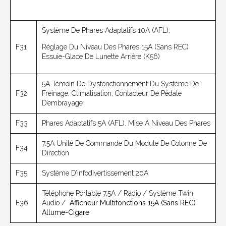
Système De Phares Adaptatifs 10A (AFL);
F31
Réglage Du Niveau Des Phares 15A (sans REC)
Essuie-Glace De Lunette Arrière (K56)
5A Témoin De Dysfonctionnement Du Système De
F32
Freinage, Climatisation, Contacteur De Pédale
D’embrayage
F33
Phares Adaptatifs 5A (AFL). Mise À Niveau Des Phares
7.5A Unité De Commande Du Module De Colonne De
F34
Direction
F35
Système D’infodivertissement 20A
Téléphone Portable 7,5A / Radio / Système Twin
F36
Audio /
Afficheur Multifonctions 15A (sans REC)
Allume-Cigare