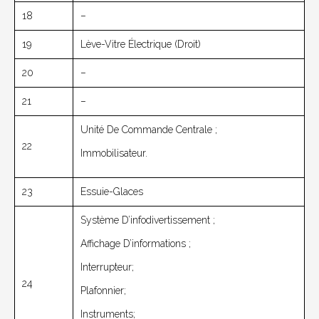
18
–
19
Lève-Vitre Électrique (droit)
20
–
21
–
Unité De Commande Centrale ;
22
Immobilisateur.
23
Essuie-Glaces
Système D’infodivertissement ;
Affichage D’informations ;
Interrupteur;
24
Plafonnier;
Instruments;