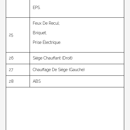
EPS.
Feux De Recul;
Briquet;
25
Prise Électrique.
26
Siège Chauffant (droit)
27
Chauffage De Siège (gauche)
28
ABS