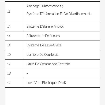
Affichage D’informations ;
12
Système D’information Et De Divertissement.
13
Système D’alarme Antivol
14
Rétroviseurs Extérieurs
15
Système De Lave-Glace
16
Lumière De Courtoisie
17
Unité De Commande Centrale
18
–
19
Lève-Vitre Électrique (droit)