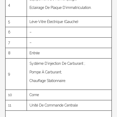
4
Eclairage De Plaque D’immatriculation.
5
Lève-Vitre Électrique (gauche)
6
–
7
–
8
Entrée
Système D’injection De Carburant ;
Pompe À Carburant;
9
Chauffage Stationnaire.
10
Corne
11
Unité De Commande Centrale