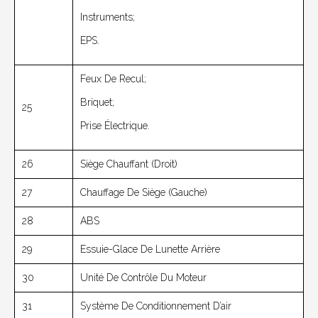
Instruments;
EPS.
Feux De Recul;
Briquet;
25
Prise Électrique.
26
Siège Chauffant (droit)
27
Chauffage De Siège (gauche)
28
ABS
29
Essuie-Glace De Lunette Arrière
30
Unité De Contrôle Du Moteur
31
Système De Conditionnement D’air