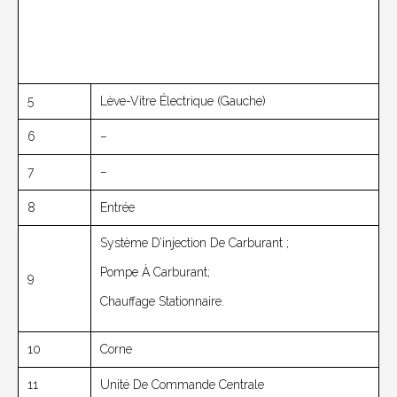
5
Lève-Vitre Électrique (gauche)
6
–
7
–
8
Entrée
Système D’injection De Carburant ;
Pompe À Carburant;
9
Chauffage Stationnaire.
10
Corne
11
Unité De Commande Centrale