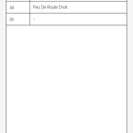
34
Feu De Route Droit
35
–