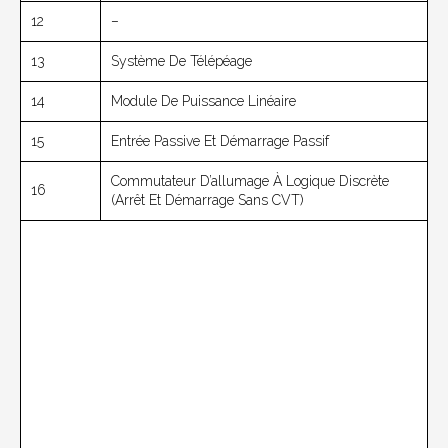
12
–
13
Système De Télépéage
14
Module De Puissance Linéaire
15
Entrée Passive Et Démarrage Passif
Commutateur D’allumage À Logique Discrète
16
(arrêt Et Démarrage Sans CVT)