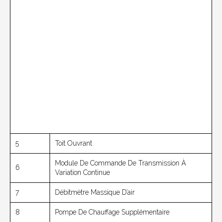
5
Toit Ouvrant
Module De Commande De Transmission À
6
Variation Continue
7
Débitmètre Massique D’air
8
Pompe De Chauffage Supplémentaire