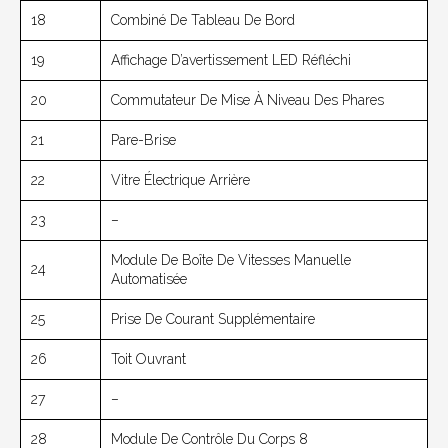
18
Combiné De Tableau De Bord
19
Affichage D’avertissement LED Réfléchi
20
Commutateur De Mise À Niveau Des Phares
21
Pare-Brise
22
Vitre Électrique Arrière
23
–
Module De Boîte De Vitesses Manuelle
24
Automatisée
25
Prise De Courant Supplémentaire
26
Toit Ouvrant
27
–
28
Module De Contrôle Du Corps 8