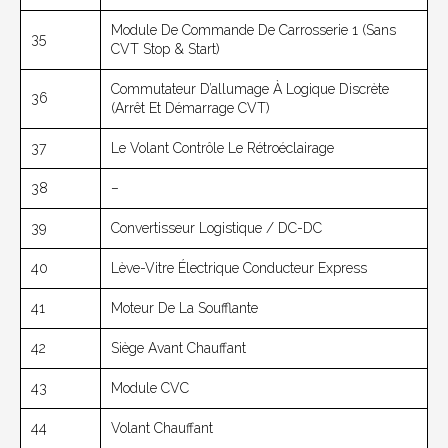
Module De Commande De Carrosserie 1 (sans
35
CVT Stop & Start)
Commutateur D’allumage À Logique Discrète
36
(arrêt Et Démarrage CVT)
37
Le Volant Contrôle Le Rétroéclairage
38
–
39
Convertisseur Logistique / DC-DC
40
Lève-Vitre Électrique Conducteur Express
41
Moteur De La Soufflante
42
Siège Avant Chauffant
43
Module CVC
44
Volant Chauffant