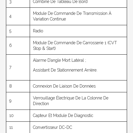
3
Combiné De Tableau De Bord
Module De Commande De Transmission À
4
Variation Continue
5
Radio
Module De Commande De Carrosserie 1 (CVT
6
Stop & Start)
Alarme D’angle Mort Latéral ;
7
Assistant De Stationnement Arrière.
8
Connexion De Liaison De Données
Verrouillage Électrique De La Colonne De
9
Direction
10
Capteur Et Module De Diagnostic
11
Convertisseur DC-DC