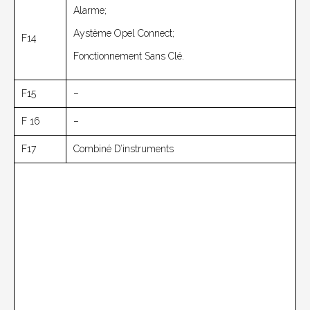
Alarme;
Aystème Opel Connect;
F14
Fonctionnement Sans Clé.
F15
–
F 16
–
F17
Combiné D’instruments