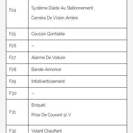
Système D’aide Au Stationnement ;
F24
Caméra De Vision Arrière.
F25
Coussin Gonflable
F26
–
F27
Alarme De Voiture
F28
Bande-Annonce
F29
Infodivertissement
F30
–
Briquet;
F31
Prise De Courant 12 V
F32
Volant Chauffant