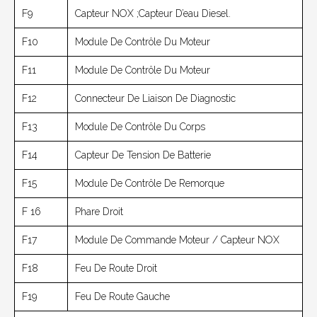
F9
Capteur NOX ;Capteur D’eau Diesel.
F10
Module De Contrôle Du Moteur
F11
Module De Contrôle Du Moteur
F12
Connecteur De Liaison De Diagnostic
F13
Module De Contrôle Du Corps
F14
Capteur De Tension De Batterie
F15
Module De Contrôle De Remorque
F 16
Phare Droit
F17
Module De Commande Moteur / Capteur NOX
F18
Feu De Route Droit
F19
Feu De Route Gauche