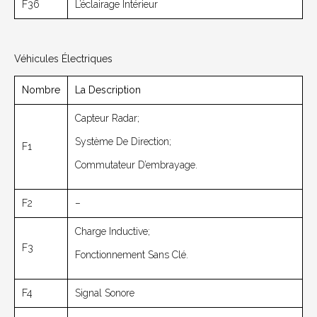
F36
L’éclairage Intérieur
Véhicules Électriques
Nombre
La Description
Capteur Radar;
Système De Direction;
F1
Commutateur D’embrayage.
F2
–
Charge Inductive;
F3
Fonctionnement Sans Clé.
F4
Signal Sonore