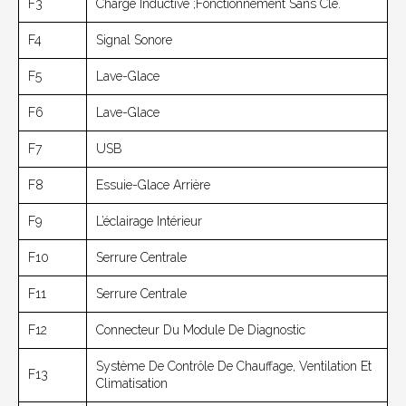
F3
Charge Inductive ;Fonctionnement Sans Clé.
F4
Signal Sonore
F5
Lave-Glace
F6
Lave-Glace
F7
USB
F8
Essuie-Glace Arrière
F9
L’éclairage Intérieur
F10
Serrure Centrale
F11
Serrure Centrale
F12
Connecteur Du Module De Diagnostic
Système De Contrôle De Chauffage, Ventilation Et
F13
Climatisation