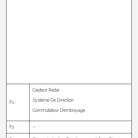
Capteur Radar;
Système De Direction;
F1
Commutateur D’embrayage.
F2
–