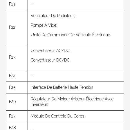
F21
–
Ventilateur De Radiateur;
Pompe À Vide;
F22
Unité De Commande De Véhicule Électrique.
Convertisseur AC/DC;
F23
Convertisseur DC/DC.
F24
–
F25
Interface De Batterie Haute Tension
Régulateur De Moteur (moteur Électrique Avec
F26
Inverseur)
F27
Module De Contrôle Du Corps
F28
–