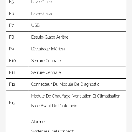
F5
Lave-Glace
F6
Lave-Glace
F7
USB
F8
Essuie-Glace Arrière
F9
L’éclairage Intérieur
F10
Serrure Centrale
F11
Serrure Centrale
F12
Connecteur Du Module De Diagnostic
Module De Chauffage, Ventilation Et Climatisation;
F13
Face Avant De L’autoradio.
Alarme;
Système Opel Connect;