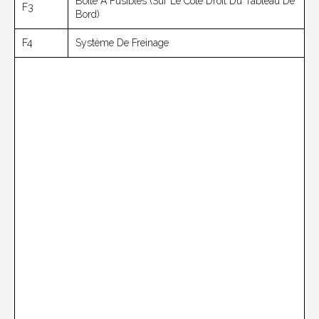
Boîte À Fusibles (sur Le Côté Droit Du Tableau De
F3
Bord)
F4
Système De Freinage