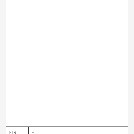
F18
–