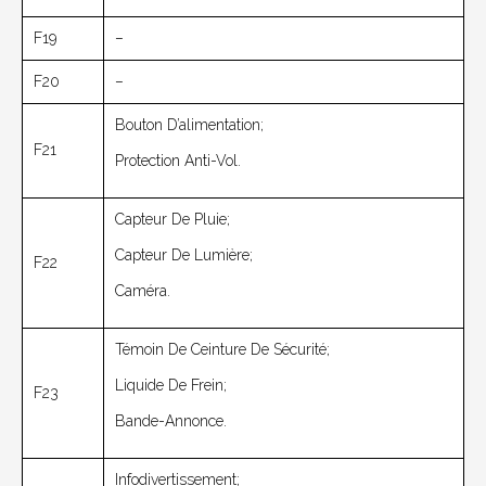
F19
–
F20
–
Bouton D’alimentation;
F21
Protection Anti-Vol.
Capteur De Pluie;
Capteur De Lumière;
F22
Caméra.
Témoin De Ceinture De Sécurité;
Liquide De Frein;
F23
Bande-Annonce.
Infodivertissement;