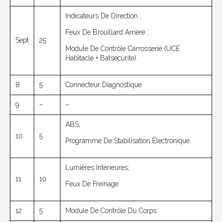
Indicateurs De Direction ;
Feux De Brouillard Arrière ;
Sept
25
Module De Contrôle Carrosserie (UCE
Habitacle + Batsecurite).
8
5
Connecteur Diagnostique
9
–
–
ABS;
10
5
Programme De Stabilisation Électronique.
Lumières Intérieures;
11
10
Feux De Freinage.
12
5
Module De Contrôle Du Corps