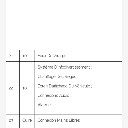
21
10
Feux De Virage
Système D’infodivertissement ;
Chauffage Des Sièges ;
Écran D’affichage Du Véhicule ;
22
10
Connexions Audio ;
Alarme.
23
Cuire
Connexion Mains Libres