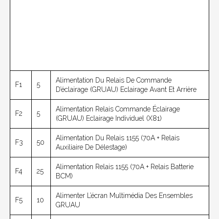
Alimentation Du Relais De Commande
F1
5
D’éclairage (GRUAU) Eclairage Avant Et Arrière
Alimentation Relais Commande Éclairage
F2
5
(GRUAU) Eclairage Individuel (X81)
Alimentation Du Relais 1155 (70A + Relais
F3
50
Auxiliaire De Délestage)
Alimentation Relais 1155 (70A + Relais Batterie
F4
25
BCM)
Alimenter L’écran Multimédia Des Ensembles
F5
10
GRUAU