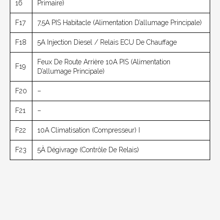
16
Primaire)
F17
7,5А PIS Habitacle (alimentation D’allumage Principale)
F18
5А Injection Diesel / Relais ECU De Chauffage
Feux De Route Arrière 10А PIS (alimentation
F19
D’allumage Principale)
F20
–
F21
–
F22
10A Climatisation (compresseur) I
F23
5À Dégivrage (contrôle De Relais)