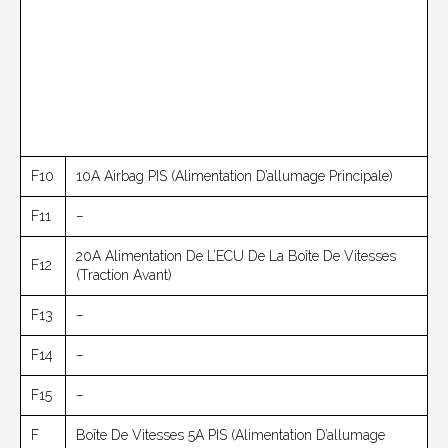
F10
10А Airbag PIS (alimentation D’allumage Principale)
F11
–
20А Alimentation De L’ECU De La Boîte De Vitesses
F12
(traction Avant)
F13
–
F14
–
F15
–
F
Boîte De Vitesses 5А PIS (alimentation D’allumage