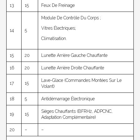
13
15
Feux De Freinage
Module De Contrôle Du Corps ;
Vitres Électriques;
14
5
Climatisation.
15
20
Lunette Arrière Gauche Chauffante
16
20
Lunette Arrière Droite Chauffante
Lave-Glace (commandes Montées Sur Le
17
15
Volant)
18
5
Antidémarrage Électronique
Sièges Chauffants (BFRH2, ADPCNC,
19
15
Adaptation Complémentaire)
20
–
–