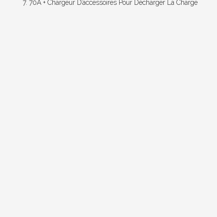
70А + Chargeur D’accessoires Pour Décharger La Charge