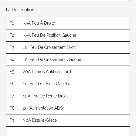
La Description
F1
7,5А Feu À Droite
F2
7,5А Feu De Position Gauche
F3
10, Feu De Croisement Droit
F4
10, Feu De Croisement Gauche
F5
20А Phares Antibrouillard
F6
10, Feu De Route Gauche ;
F7
10A Feu De Route Droit
F8
25 (alimentation ABS)
F9
30А Essuie-Glace