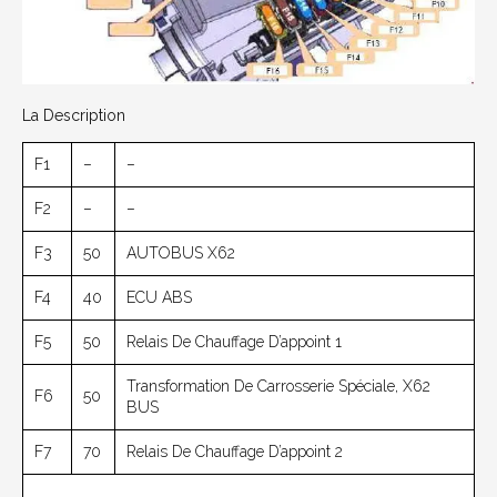
La Description
F1
–
–
F2
–
–
F3
50
AUTOBUS X62
F4
40
ECU ABS
F5
50
Relais De Chauffage D’appoint 1
Transformation De Carrosserie Spéciale, X62
F6
50
BUS
F7
70
Relais De Chauffage D’appoint 2