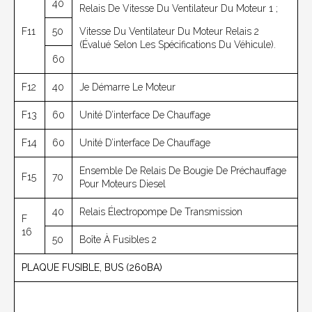
40
Relais De Vitesse Du Ventilateur Du Moteur 1 ;
F11
50
Vitesse Du Ventilateur Du Moteur Relais 2
(évalué Selon Les Spécifications Du Véhicule).
60
F12
40
Je Démarre Le Moteur
F13
60
Unité D’interface De Chauffage
F14
60
Unité D’interface De Chauffage
Ensemble De Relais De Bougie De Préchauffage
F15
70
Pour Moteurs Diesel
40
Relais Électropompe De Transmission
F
16
50
Boîte À Fusibles 2
PLAQUE FUSIBLE, BUS (260BA)