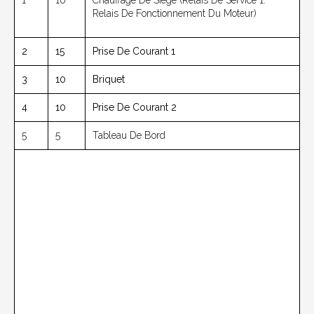
1
10
Chauffage De Siège (relais De Service 1.
Relais De Fonctionnement Du Moteur)
2
15
Prise De Courant 1
3
10
Briquet
4
10
Prise De Courant 2
5
5
Tableau De Bord