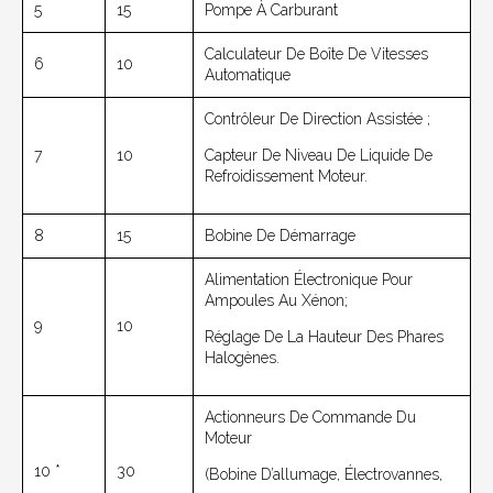
5
15
Pompe À Carburant
Calculateur De Boîte De Vitesses
6
10
Automatique
Contrôleur De Direction Assistée ;
7
10
Capteur De Niveau De Liquide De
Refroidissement Moteur.
8
15
Bobine De Démarrage
Alimentation Électronique Pour
Ampoules Au Xénon;
9
10
Réglage De La Hauteur Des Phares
Halogènes.
Actionneurs De Commande Du
Moteur
10 *
30
(bobine D’allumage, Électrovannes,