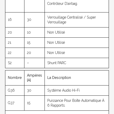
Contrôleur D’airbag.
Verrouillage Centralisé / Super
16
30
Verrouillage
20
10
Non Utilisé
21
15
Non Utilisé
22
20
Non Utilisé
S2
–
Shunt PARC
Ampères
Nombre
La Description
[A]
G36
30
Système Audio Hi-Fi
Puissance Pour Boîte Automatique À
G37
15
6 Rapports.