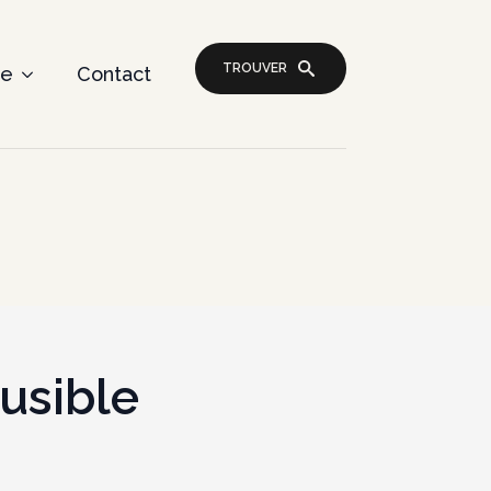
TROUVER
re
Contact
usible