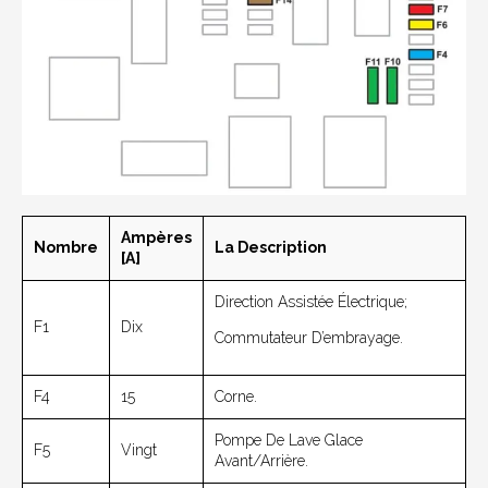
Ampères
Nombre
La Description
[A]
Direction Assistée Électrique;
F1
Dix
Commutateur D’embrayage.
F4
15
Corne.
Pompe De Lave Glace
F5
Vingt
Avant/arrière.