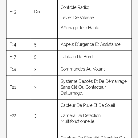
Contrôle Radio;
F13
Dix
Levier De Vitesse;
Affichage Tête Haute.
F14
5
Appels D’urgence Et Assistance.
F17
5
Tableau De Bord.
F19
3
Commandes Au Volant.
Système D’accès Et De Démarrage
F21
3
Sans Clé Ou Contacteur
D’allumage.
Capteur De Pluie Et De Soleil ;
F22
3
Caméra De Détection
Multifonctionnelle.