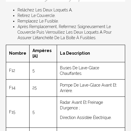
Relâchez Les Deux Loquets
A.
Retirez Le Couvercle.
Remplacez Le Fusible.
Après Remplacement, Refermez Soigneusement Le
Couvercle Puis Verrouillez Les Deux Loquets
A
Pour
Assurer L’étanchéité De La Boîte À Fusibles.
Ampères
Nombre
La Description
[A]
Buses De Lave-Glace
F12
5
Chauffantes.
Pompe De Lave-Glace Avant Et
F14
25
Arrière.
Radar Avant Et Freinage
D’urgence ;
F15
5
Direction Assistée Électrique.