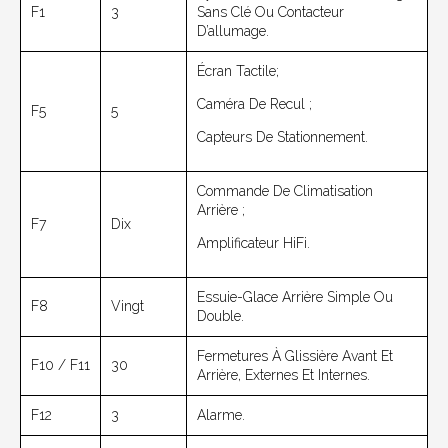
F1
3
Sans Clé Ou Contacteur
D’allumage.
Écran Tactile;
Caméra De Recul ;
F5
5
Capteurs De Stationnement.
Commande De Climatisation
Arrière ;
F7
Dix
Amplificateur HiFi.
Essuie-Glace Arrière Simple Ou
F8
Vingt
Double.
Fermetures À Glissière Avant Et
F10 / F11
30
Arrière, Externes Et Internes.
F12
3
Alarme.