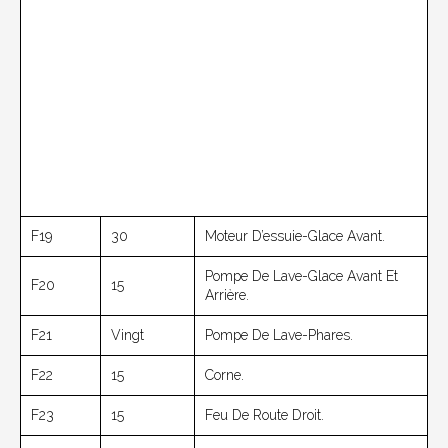
F19
30
Moteur D’essuie-Glace Avant.
Pompe De Lave-Glace Avant Et
F20
15
Arrière.
F21
Vingt
Pompe De Lave-Phares.
F22
15
Corne.
F23
15
Feu De Route Droit.