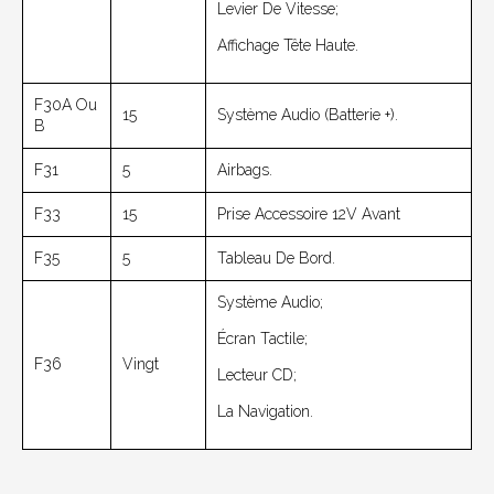
Levier De Vitesse;
Affichage Tête Haute.
F30A Ou
15
Système Audio (batterie +).
B
F31
5
Airbags.
F33
15
Prise Accessoire 12V Avant
F35
5
Tableau De Bord.
Système Audio;
Écran Tactile;
F36
Vingt
Lecteur CD;
La Navigation.