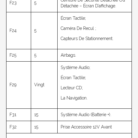
Ceinture De Sécurité Détachée Ou
F23
5
Détachée – Écran D’affichage.
Écran Tactile;
Caméra De Recul ;
F24
5
Capteurs De Stationnement.
F25
5
Airbags.
Système Audio;
Écran Tactile;
F29
Vingt
Lecteur CD;
La Navigation.
F31
15
Système Audio (batterie +).
F32
15
Prise Accessoire 12V Avant