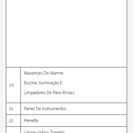
Alavancas De Alarme
Buzina, Iluminação E
20
Limpadores De Pára-Brisas.
21
Painel De Instrumentos
22
Menetta
Limpa-Vidros Traseiro;