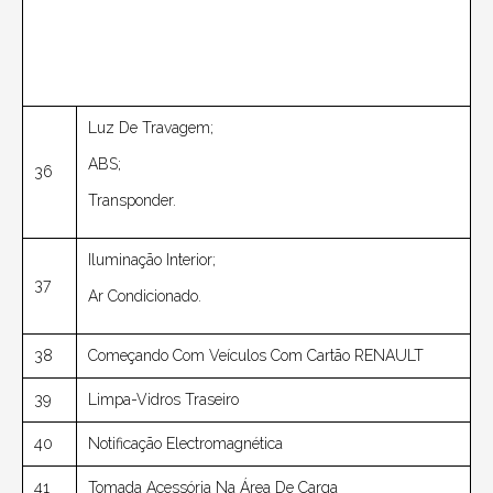
Luz De Travagem;
ABS;
36
Transponder.
Iluminação Interior;
37
Ar Condicionado.
38
Começando Com Veículos Com Cartão RENAULT
39
Limpa-Vidros Traseiro
40
Notificação Electromagnética
41
Tomada Acessória Na Área De Carga