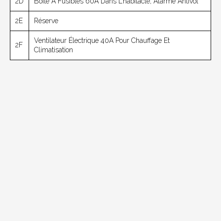
2D
Boîte À Fusibles 60A Dans L’habitacle, Alarme Antivol
2E
Réserve
Ventilateur Électrique 40A Pour Chauffage Et
2F
Climatisation