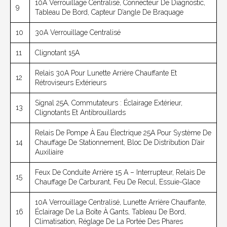
10A Verrouillage Centralisé, Connecteur De Diagnostic,
9
Tableau De Bord, Capteur D’angle De Braquage
10
30A Verrouillage Centralisé
11
Clignotant 15A
Relais 30A Pour Lunette Arrière Chauffante Et
12
Rétroviseurs Extérieurs
Signal 25A, Commutateurs : Éclairage Extérieur,
13
Clignotants Et Antibrouillards
Relais De Pompe À Eau Électrique 25A Pour Système De
14
Chauffage De Stationnement, Bloc De Distribution D’air
Auxiliaire
Feux De Conduite Arrière 15 A – Interrupteur, Relais De
15
Chauffage De Carburant, Feu De Recul, Essuie-Glace
10A Verrouillage Centralisé, Lunette Arrière Chauffante,
16
Éclairage De La Boîte À Gants, Tableau De Bord,
Climatisation, Réglage De La Portée Des Phares