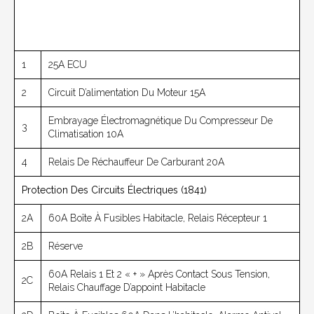
1
25A ECU
2
Circuit D’alimentation Du Moteur 15A
Embrayage Électromagnétique Du Compresseur De
3
Climatisation 10A
4
Relais De Réchauffeur De Carburant 20A
Protection Des Circuits Électriques (1841)
2A
60A Boîte À Fusibles Habitacle, Relais Récepteur 1
2B
Réserve
60A Relais 1 Et 2 « + » Après Contact Sous Tension,
2C
Relais Chauffage D’appoint Habitacle