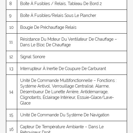
8
Boîte À Fusibles / Relais, Tableau De Bord 2
9
Boîte À Fusibles/relais Sous Le Plancher
10
Bougie De Préchauffage Relais
Résistance Du Moteur Du Ventilateur De Chauffage –
11
Dans Le Bloc De Chauffage
12
Signal Sonore
13
Interrupteur À Inertie De Coupure De Carburant
Unité De Commande Multifonctionnelle – Fonctions :
Système Antivol, Verrouillage Centralisé, Alarme,
14
Désembueur De Lunette Arrière, Antidémarrage,
Clignotants, Éclairage Intérieur, Essuie-Glace/lave-
Glace
15
Unité De Commande Du Système De Navigation
Capteur De Température Ambiante – Dans Le
16
Rétroviseur Droit