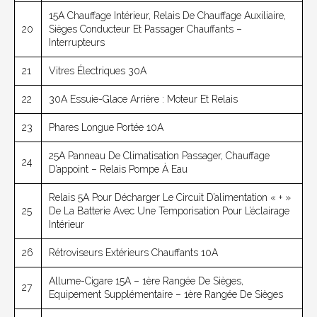
15A Chauffage Intérieur, Relais De Chauffage Auxiliaire,
20
Sièges Conducteur Et Passager Chauffants –
Interrupteurs
21
Vitres Électriques 30A
22
30A Essuie-Glace Arrière : Moteur Et Relais
23
Phares Longue Portée 10A
25A Panneau De Climatisation Passager, Chauffage
24
D’appoint – Relais Pompe À Eau
Relais 5A Pour Décharger Le Circuit D’alimentation « + »
25
De La Batterie Avec Une Temporisation Pour L’éclairage
Intérieur
26
Rétroviseurs Extérieurs Chauffants 10A
Allume-Cigare 15A – 1ère Rangée De Sièges,
27
Equipement Supplémentaire – 1ère Rangée De Sièges