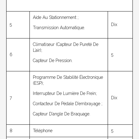
Aide Au Stationnement ;
5
Dix
Transmission Automatique.
Climatiseur (capteur De Pureté De
L’air);
6
5
Capteur De Pression.
Programme De Stabilité Électronique
(ESP);
Interrupteur De Lumière De Frein;
7
Dix
Contacteur De Pédale D’embrayage ;
Capteur D’angle De Braquage.
8
Téléphone
5