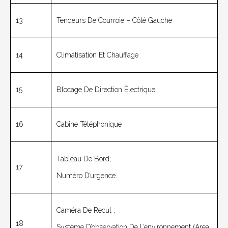
13
Tendeurs De Courroie – Côté Gauche
14
Climatisation Et Chauffage
15
Blocage De Direction Électrique
16
Cabine Téléphonique
Tableau De Bord;
17
Numéro D’urgence.
Caméra De Recul ;
18
Système D’observation De L’environnement (Area