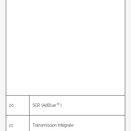
®
20
SCR (AdBlue
)
21
Transmission Intégrale