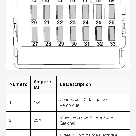
Ampères
Numéro
La Description
[A]
Connecteur D’attelage De
1
15A
Remorque
Vitre Électrique Arrière (côté
2
20A
Gauche)
Vitres À Commande Électrique