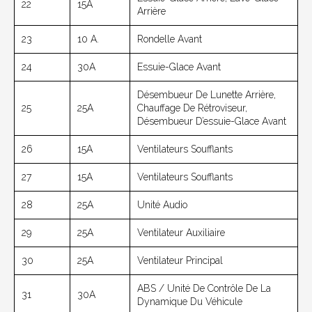
22
15A
Arrière
23
10 A.
Rondelle Avant
24
30A
Essuie-Glace Avant
Désembueur De Lunette Arrière,
25
25A
Chauffage De Rétroviseur,
Désembueur D’essuie-Glace Avant
26
15A
Ventilateurs Soufflants
27
15A
Ventilateurs Soufflants
28
25A
Unité Audio
29
25A
Ventilateur Auxiliaire
30
25A
Ventilateur Principal
ABS / Unité De Contrôle De La
31
30A
Dynamique Du Véhicule