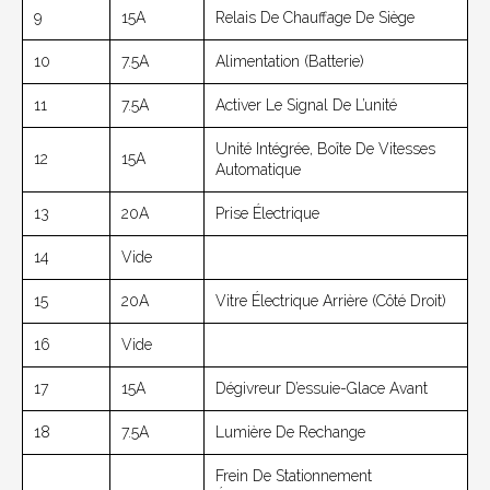
9
15A
Relais De Chauffage De Siège
10
7.5A
Alimentation (batterie)
11
7.5A
Activer Le Signal De L’unité
Unité Intégrée, Boîte De Vitesses
12
15A
Automatique
13
20A
Prise Électrique
14
Vide
15
20A
Vitre Électrique Arrière (côté Droit)
16
Vide
17
15A
Dégivreur D’essuie-Glace Avant
18
7.5A
Lumière De Rechange
Frein De Stationnement