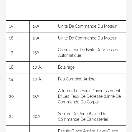
15
15A
Unité De Commande Du Moteur
16
15A
Unité De Commande Du Moteur
Calculateur De Boîte De Vitesses
17
15A
Automatique
18
10 A.
Éclairage
19
10 A.
Feu Combiné Arrière
Allumer Les Feux D’avertissement
20
15A
Et Les Feux De Détresse (unité De
Commande Du Corps)
Serrure De Porte (unité De
21
20A
Commande De Carrosserie)
Essuie-Glace Arrière, Lave-Glace