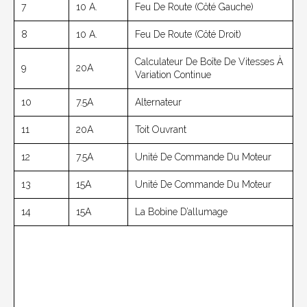
7
10 A.
Feu De Route (côté Gauche)
8
10 A.
Feu De Route (côté Droit)
Calculateur De Boîte De Vitesses À
9
20A
Variation Continue
10
7.5A
Alternateur
11
20A
Toit Ouvrant
12
7.5A
Unité De Commande Du Moteur
13
15A
Unité De Commande Du Moteur
14
15A
La Bobine D’allumage