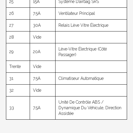
25
15A
Système D’airbag SRS
26
7.5A
Ventilateur Principal
27
30A
Relais Lève Vitre Électrique
28
Vide
Lève-Vitre Électrique (côté
29
20A
Passager)
Trente
Vide
31
7.5A
Climatiseur Automatique
32
Vide
Unité De Contrôle ABS /
33
7.5A
Dynamique Du Véhicule, Direction
Assistée