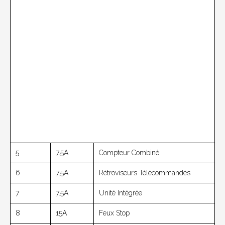
5
7.5A
Compteur Combiné
6
7.5A
Rétroviseurs Télécommandés
7
7.5A
Unité Intégrée
8
15A
Feux Stop