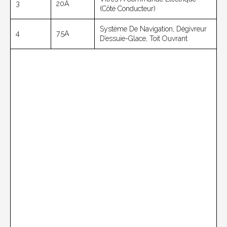
3
20A
(côté Conducteur)
Système De Navigation, Dégivreur
4
7.5A
D’essuie-Glace, Toit Ouvrant