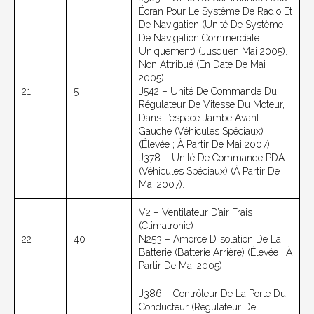
Écran Pour Le Système De Radio Et
De Navigation (unité De Système
De Navigation Commerciale
Uniquement) (jusqu’en Mai 2005).
Non Attribué (en Date De Mai
2005).
21
5
J542 – Unité De Commande Du
Régulateur De Vitesse Du Moteur,
Dans L’espace Jambe Avant
Gauche (véhicules Spéciaux)
(élevée ; À Partir De Mai 2007).
J378 – Unité De Commande PDA
(véhicules Spéciaux) (à Partir De
Mai 2007).
V2 – Ventilateur D’air Frais
(Climatronic)
22
40
N253 – Amorce D’isolation De La
Batterie (batterie Arrière) (élevée ; À
Partir De Mai 2005)
J386 – Contrôleur De La Porte Du
Conducteur (régulateur De