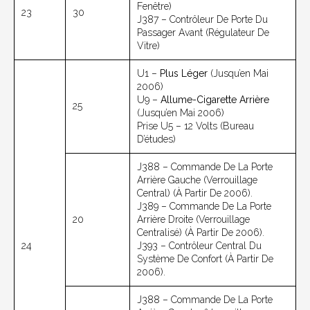
Fenêtre)
23
30
J387 – Contrôleur De Porte Du
Passager Avant (régulateur De
Vitre)
U1 –
Plus Léger
(jusqu’en Mai
2006)
U9 –
Allume-Cigarette Arrière
25
(jusqu’en Mai 2006)
Prise U5 – 12 Volts (bureau
D’études)
J388 – Commande De La Porte
Arrière Gauche (verrouillage
Central) (à Partir De 2006).
J389 – Commande De La Porte
20
Arrière Droite (verrouillage
Centralisé) (à Partir De 2006).
24
J393 – Contrôleur Central Du
Système De Confort (à Partir De
2006).
J388 – Commande De La Porte