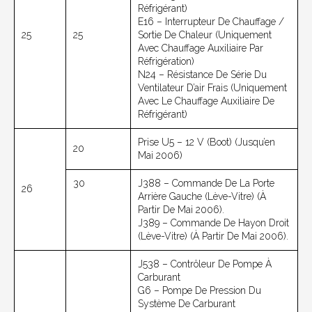
Réfrigérant)
E16 – Interrupteur De Chauffage /
25
25
Sortie De Chaleur (uniquement
Avec Chauffage Auxiliaire Par
Réfrigération)
N24 – Résistance De Série Du
Ventilateur D’air Frais (uniquement
Avec Le Chauffage Auxiliaire De
Réfrigérant)
Prise U5 – 12 V (boot) (jusqu’en
20
Mai 2006)
30
J388 – Commande De La Porte
26
Arrière Gauche (lève-Vitre) (à
Partir De Mai 2006).
J389 – Commande De Hayon Droit
(lève-Vitre) (à Partir De Mai 2006).
J538 – Contrôleur De Pompe À
Carburant
G6 – Pompe De Pression Du
Système De Carburant