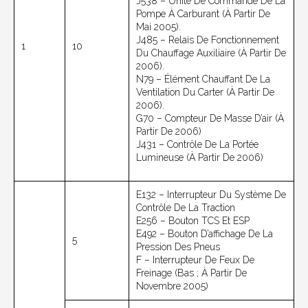
J538 – Unité De Commande De La
Pompe À Carburant (à Partir De
Mai 2005).
J485 – Relais De Fonctionnement
1
10
Du Chauffage Auxiliaire (à Partir De
2006).
N79 – Élément Chauffant De La
Ventilation Du Carter (à Partir De
2006).
G70 – Compteur De Masse D’air (à
Partir De 2006)
J431 – Contrôle De La Portée
Lumineuse (à Partir De 2006)
E132 – Interrupteur Du Système De
Contrôle De La Traction
E256 – Bouton TCS Et ESP
E492 – Bouton D’affichage De La
5
Pression Des Pneus
F – Interrupteur De Feux De
Freinage (bas ; À Partir De
Novembre 2005)