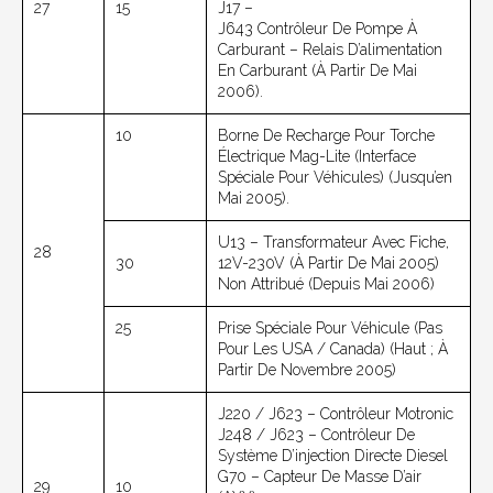
27
15
J17 –
J643 Contrôleur De Pompe À
Carburant – Relais D’alimentation
En Carburant (à Partir De Mai
2006).
10
Borne De Recharge Pour Torche
Électrique Mag-Lite (interface
Spéciale Pour Véhicules) (jusqu’en
Mai 2005).
U13 – Transformateur Avec Fiche,
28
30
12V-230V (à Partir De Mai 2005)
Non Attribué (depuis Mai 2006)
25
Prise Spéciale Pour Véhicule (pas
Pour Les USA / Canada) (haut ; À
Partir De Novembre 2005)
J220 / J623 – Contrôleur Motronic
J248 / J623 – Contrôleur De
Système D’injection Directe Diesel
G70 – Capteur De Masse D’air
29
10