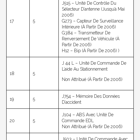
J515 – Unité De Contrôle Du
Sélecteur D’antenne (jusqu’à Mai
2006)
17
5
G273 – Capteur De Surveillance
Intérieure (à Partir De 2006)
G384 – Transmetteur De
Renversement De Véhicule (à
Partir De 2006)
H12 – Bip (à Partir De 2006) )
J 44 L – Unité De Commande De
L’aide Au Stationnement
18
5
Non Attribué (à Partir De 2006)
J754 – Mémoire Des Données
19
5
D’accident
J104 – ABS Avec Unité De
20
5
Commande EDL
Non Attribué (à Partir De 2006)
J503 – Unité De Commande Avec