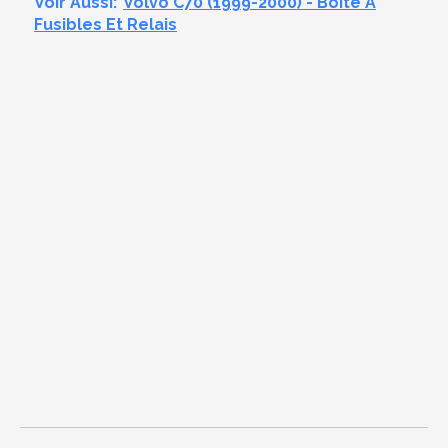
Voir Aussi:
Volvo C70 (1999-2000) - Boîte À
Fusibles Et Relais