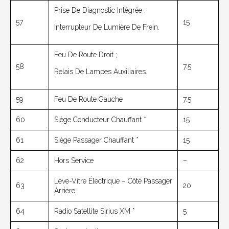
Prise De Diagnostic Intégrée ;
57
15
Interrupteur De Lumière De Frein.
Feu De Route Droit ;
58
7.5
Relais De Lampes Auxiliaires.
59
Feu De Route Gauche
7.5
60
Siège Conducteur Chauffant *
15
61
Siège Passager Chauffant *
15
62
Hors Service
–
Lève-Vitre Électrique – Côté Passager
63
20
Arrière
64
Radio Satellite Sirius XM *
5