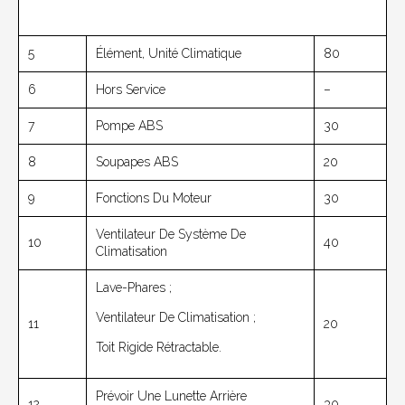
5
Élément, Unité Climatique
80
6
Hors Service
–
7
Pompe ABS
30
8
Soupapes ABS
20
9
Fonctions Du Moteur
30
Ventilateur De Système De
10
40
Climatisation
Lave-Phares ;
Ventilateur De Climatisation ;
11
20
Toit Rigide Rétractable.
Prévoir Une Lunette Arrière
12
30