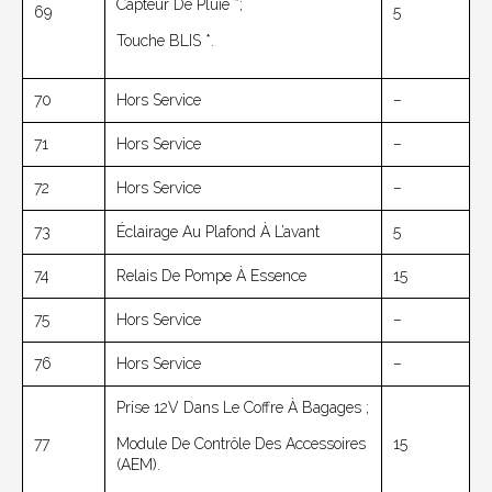
Capteur De Pluie *;
69
5
Touche BLIS *.
70
Hors Service
–
71
Hors Service
–
72
Hors Service
–
73
Éclairage Au Plafond À L’avant
5
74
Relais De Pompe À Essence
15
75
Hors Service
–
76
Hors Service
–
Prise 12V Dans Le Coffre À Bagages ;
77
Module De Contrôle Des Accessoires
15
(AEM).