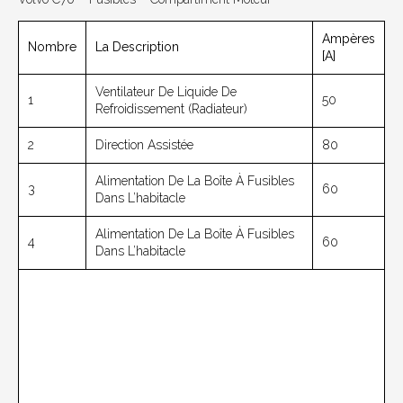
Ampères
Nombre
La Description
[A]
Ventilateur De Liquide De
1
50
Refroidissement (radiateur)
2
Direction Assistée
80
Alimentation De La Boîte À Fusibles
3
60
Dans L’habitacle
Alimentation De La Boîte À Fusibles
4
60
Dans L’habitacle