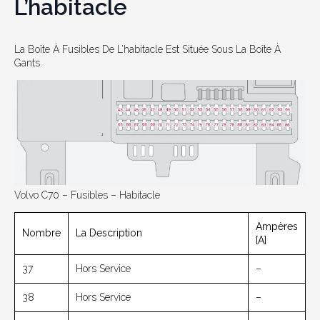
L’habitacle
La Boîte À Fusibles De L’habitacle Est Située Sous La Boîte À
Gants.
Volvo C70 – Fusibles – Habitacle
Ampères
Nombre
La Description
[A]
37
Hors Service
–
38
Hors Service
–