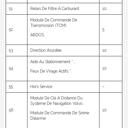
51
Relais De Filtre À Carburant
10
Module De Commande De
Transmission (TCM);
52
5
ABDOS.
53
Direction Assistée
10
Aide Au Stationnement * ;
54
10
Feux De Virage Actifs *.
55
Hors Service
–
Module De Clé À Distance Du
Système De Navigation Volvo ;
56
10
Module De Commande De Sirène
D’alarme.