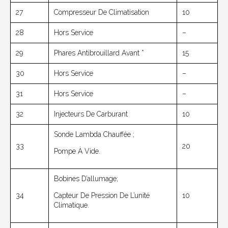
27
Compresseur De Climatisation
10
28
Hors Service
–
29
Phares Antibrouillard Avant *
15
30
Hors Service
–
31
Hors Service
–
32
Injecteurs De Carburant
10
Sonde Lambda Chauffée ;
33
20
Pompe À Vide.
Bobines D’allumage;
34
Capteur De Pression De L’unité
10
Climatique.