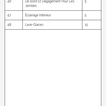
46
De Bord Et Dégagement Pour Les
5
Jambes
47
Éclairage Intérieur
5
48
Lave-Glaces
15