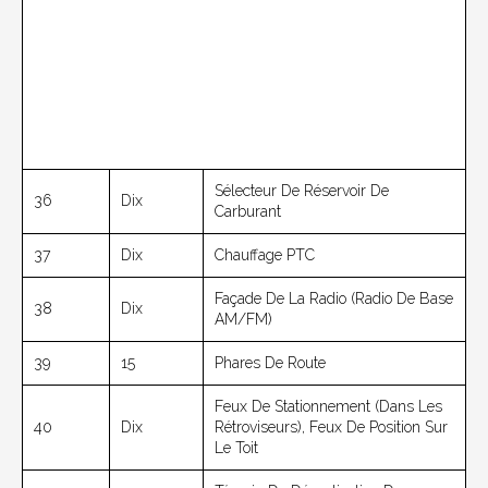
Sélecteur De Réservoir De
36
Dix
Carburant
37
Dix
Chauffage PTC
Façade De La Radio (radio De Base
38
Dix
AM/FM)
39
15
Phares De Route
Feux De Stationnement (dans Les
40
Dix
Rétroviseurs), Feux De Position Sur
Le Toit