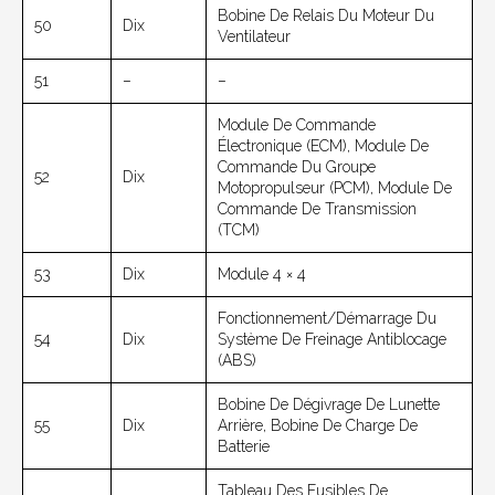
Bobine De Relais Du Moteur Du
50
Dix
Ventilateur
51
–
–
Module De Commande
Électronique (ECM), Module De
Commande Du Groupe
52
Dix
Motopropulseur (PCM), Module De
Commande De Transmission
(TCM)
53
Dix
Module 4 × 4
Fonctionnement/démarrage Du
54
Dix
Système De Freinage Antiblocage
(ABS)
Bobine De Dégivrage De Lunette
55
Dix
Arrière, Bobine De Charge De
Batterie
Tableau Des Fusibles De