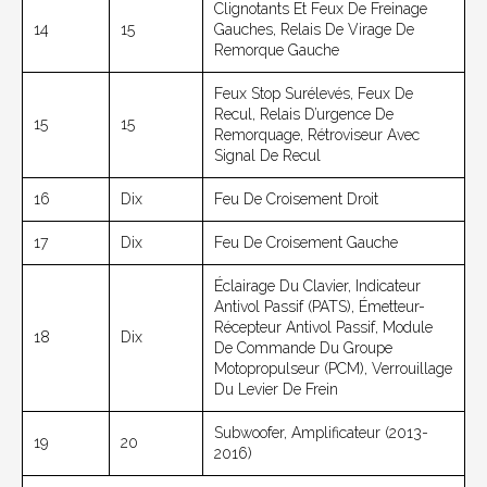
Clignotants Et Feux De Freinage
14
15
Gauches, Relais De Virage De
Remorque Gauche
Feux Stop Surélevés, Feux De
Recul, Relais D’urgence De
15
15
Remorquage, Rétroviseur Avec
Signal De Recul
16
Dix
Feu De Croisement Droit
17
Dix
Feu De Croisement Gauche
Éclairage Du Clavier, Indicateur
Antivol Passif (PATS), Émetteur-
Récepteur Antivol Passif, Module
18
Dix
De Commande Du Groupe
Motopropulseur (PCM), Verrouillage
Du Levier De Frein
Subwoofer, Amplificateur (2013-
19
20
2016)