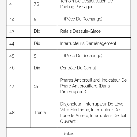
Témoin De Désactivation De
41
7.5
L’airbag Passager
42
5
– (pièce De Rechange)
43
Dix
Relais D’essuie-Glace
44
Dix
Interrupteurs D’aménagement
45
5
– (pièce De Rechange)
46
Dix
Contrôle Du Climat
Phares Antibrouillard, Indicateur De
47
15
Phare Antibrouillard (dans
L’interrupteur)
Disjoncteur : Interrupteur De Lève-
Vitre Électrique, Interrupteur De
48
Trente
Lunette Arrière, Interrupteur De Toit
Ouvrant ;
Relais