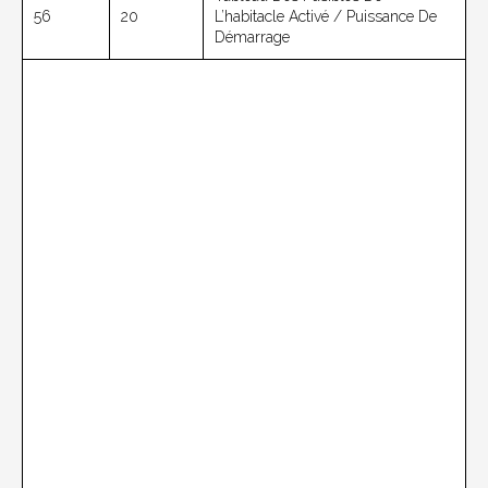
56
20
L’habitacle Activé / Puissance De
Démarrage