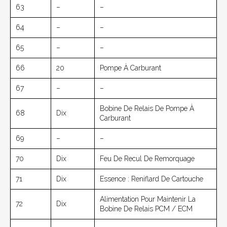
63
–
–
64
–
–
65
–
–
66
20
Pompe À Carburant
67
–
–
Bobine De Relais De Pompe À
68
Dix
Carburant
69
–
–
70
Dix
Feu De Recul De Remorquage
71
Dix
Essence : Reniflard De Cartouche
Alimentation Pour Maintenir La
72
Dix
Bobine De Relais PCM / ECM