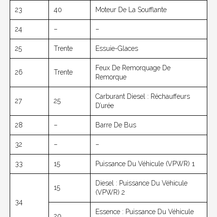
23
40
Moteur De La Soufflante
24
–
–
25
Trente
Essuie-Glaces
Feux De Remorquage De
26
Trente
Remorque
Carburant Diesel : Réchauffeurs
27
25
D’urée
28
–
Barre De Bus
32
–
–
33
15
Puissance Du Véhicule (VPWR) 1
Diesel : Puissance Du Véhicule
15
(VPWR) 2
34
Essence : Puissance Du Véhicule
20