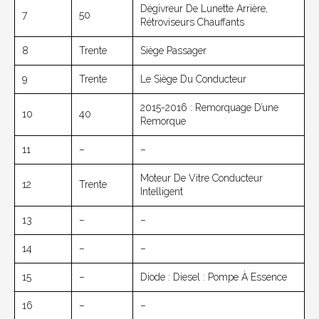
Dégivreur De Lunette Arrière,
7
50
Rétroviseurs Chauffants
8
Trente
Siège Passager
9
Trente
Le Siège Du Conducteur
2015-2016 : Remorquage D’une
10
40
Remorque
11
–
–
Moteur De Vitre Conducteur
12
Trente
Intelligent
13
–
–
14
–
–
15
–
Diode : Diesel : Pompe À Essence
16
–
–