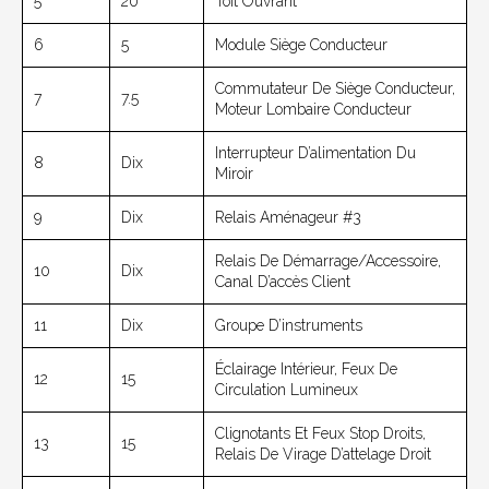
5
20
Toit Ouvrant
6
5
Module Siège Conducteur
Commutateur De Siège Conducteur,
7
7.5
Moteur Lombaire Conducteur
Interrupteur D’alimentation Du
8
Dix
Miroir
9
Dix
Relais Aménageur #3
Relais De Démarrage/accessoire,
10
Dix
Canal D’accès Client
11
Dix
Groupe D’instruments
Éclairage Intérieur, Feux De
12
15
Circulation Lumineux
Clignotants Et Feux Stop Droits,
13
15
Relais De Virage D’attelage Droit