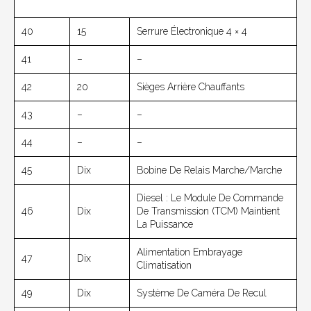
40
15
Serrure Électronique 4 × 4
41
–
–
42
20
Sièges Arrière Chauffants
43
–
–
44
–
–
45
Dix
Bobine De Relais Marche/marche
Diesel : Le Module De Commande
46
Dix
De Transmission (TCM) Maintient
La Puissance
Alimentation Embrayage
47
Dix
Climatisation
49
Dix
Système De Caméra De Recul