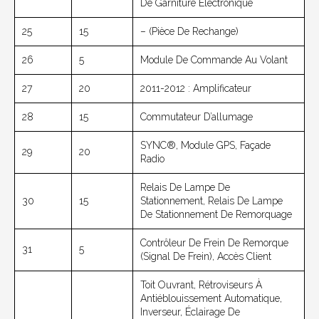
De Garniture Électronique
25
15
– (pièce De Rechange)
26
5
Module De Commande Au Volant
27
20
2011-2012 : Amplificateur
28
15
Commutateur D’allumage
SYNC®, Module GPS, Façade
29
20
Radio
Relais De Lampe De
30
15
Stationnement, Relais De Lampe
De Stationnement De Remorquage
Contrôleur De Frein De Remorque
31
5
(signal De Frein), Accès Client
Toit Ouvrant, Rétroviseurs À
Antiéblouissement Automatique,
Inverseur, Éclairage De