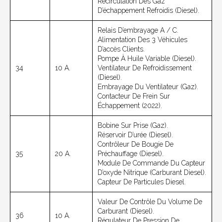
Recirculation Des Gaz
D’échappement Refroidis (diesel).
Relais D’embrayage A / C.
Alimentation Des 3 Véhicules
D’accès Clients.
Pompe À Huile Variable (diesel).
34
10 A.
Ventilateur De Refroidissement
(diesel).
Embrayage Du Ventilateur (gaz).
Contacteur De Frein Sur
Échappement (2022).
Bobine Sur Prise (gaz).
Réservoir D’urée (diesel).
Contrôleur De Bougie De
35
20 A.
Préchauffage (diesel).
Module De Commande Du Capteur
D’oxyde Nitrique (carburant Diesel).
Capteur De Particules Diesel.
Valeur De Contrôle Du Volume De
Carburant (diesel).
36
10 A.
Régulateur De Pression De