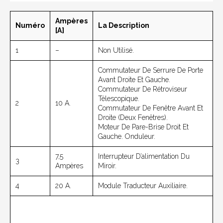
Ampères
Numéro
La Description
[A]
1
–
Non Utilisé.
Commutateur De Serrure De Porte
Avant Droite Et Gauche.
Commutateur De Rétroviseur
Télescopique.
2
10 A.
Commutateur De Fenêtre Avant Et
Droite (deux Fenêtres).
Moteur De Pare-Brise Droit Et
Gauche. Onduleur.
7,5
Interrupteur D’alimentation Du
3
Ampères
Miroir.
4
20 A.
Module Traducteur Auxiliaire.