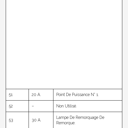
51
20 A.
Point De Puissance N° 1.
52
–
Non Utilisé.
Lampe De Remorquage De
53
30 A.
Remorque.