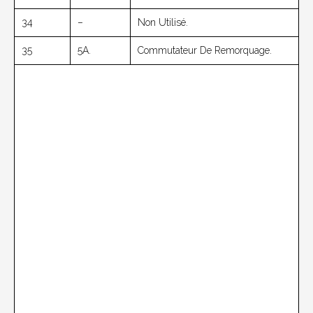
34
–
Non Utilisé.
35
5A.
Commutateur De Remorquage.