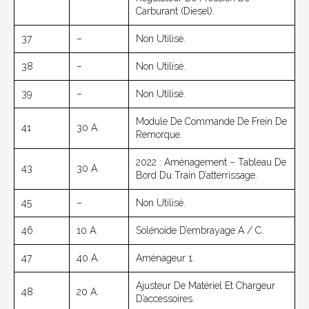
Carburant (diesel).
37
–
Non Utilisé.
38
–
Non Utilisé.
39
–
Non Utilisé.
Module De Commande De Frein De
41
30 A.
Remorque.
2022 : Aménagement – Tableau De
43
30 A.
Bord Du Train D’atterrissage.
45
–
Non Utilisé.
46
10 A.
Solénoïde D’embrayage A / C.
47
40 A.
Aménageur 1.
Ajusteur De Matériel Et Chargeur
48
20 A.
D’accessoires.