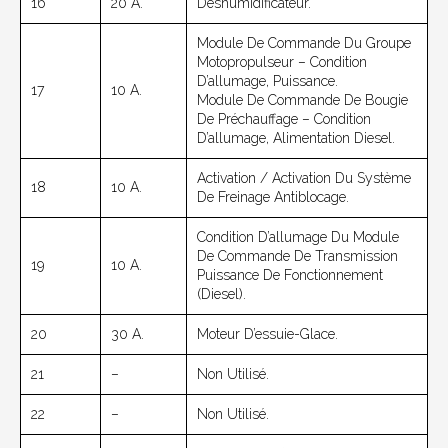
16
20 A.
Déshumidificateur.
Module De Commande Du Groupe
Motopropulseur – Condition
D’allumage, Puissance.
17
10 A.
Module De Commande De Bougie
De Préchauffage – Condition
D’allumage, Alimentation Diesel.
Activation / Activation Du Système
18
10 A.
De Freinage Antiblocage.
Condition D’allumage Du Module
De Commande De Transmission
19
10 A.
Puissance De Fonctionnement
(diesel).
20
30 A.
Moteur D’essuie-Glace.
21
–
Non Utilisé.
22
–
Non Utilisé.