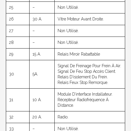
25
–
Non Utilisé.
26
30 A.
Vitre Moteur Avant Droite.
27
–
Non Utilisé.
28
–
Non Utilisé.
29
15 A.
Relais Miroir Rabattable
Signal De Freinage Pour Frein À Air.
Signal De Feu Stop Accès Client.
30
5A.
Relais D’isolement Du Frein.
Relais Feux Stop Remorque.
Module D’interface Installateur.
31
10 A.
Récepteur Radiofréquence À
Distance.
32
20 A.
Radio.
33
–
Non Utilisé.