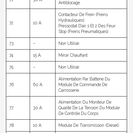
Antiblocage.
Contacteur De Frein (freins
Hydrauliques).
72
10 A.
Pressostat D’air 1 Et 2 Des Feux
Stop (freins Pneumatiques).
73
–
Non Utilisé.
74
15 A.
Miroir Chauffant
75
–
Non Utilisé.
Alimentation Par Batterie Du
76
60 A.
Module De Commande De
Carrosserie.
Alimentation Du Moniteur De
77
30 A.
Qualité De La Tension Du Module
De Contrôle Du Corps.
78
10 A.
Module De Transmission (diesel).