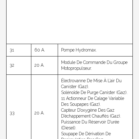
31
60 A.
Pompe Hydromax.
Module De Commande Du Groupe
32
20 A.
Motopropulseur.
Électrovanne De Mise À L’air Du
Canister (gaz).
Solénoïde De Purge Canister (gaz).
11 Actionneur De Calage Variable
Des Soupapes (gaz).
Capteur D’oxygène Des Gaz
33
20 A.
D’échappement Chauffés (gaz).
Puissance Du Réservoir D’urée
(diesel).
Soupape De Dérivation De