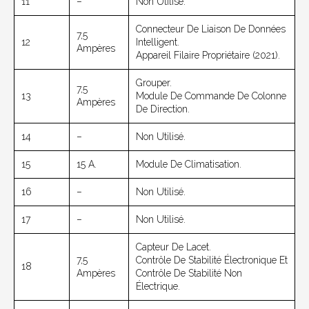
11
–
Non Utilisé.
Connecteur De Liaison De Données
7,5
12
Intelligent.
Ampères
Appareil Filaire Propriétaire (2021).
Grouper.
7,5
13
Module De Commande De Colonne
Ampères
De Direction.
14
–
Non Utilisé.
15
15 A.
Module De Climatisation.
16
–
Non Utilisé.
17
–
Non Utilisé.
Capteur De Lacet.
7,5
Contrôle De Stabilité Électronique Et
18
Ampères
Contrôle De Stabilité Non
Électrique.