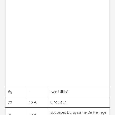
69
–
Non Utilisé.
70
40 A.
Onduleur.
Soupapes Du Système De Freinage
71
30 A.