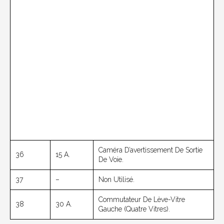
Caméra D’avertissement De Sortie
36
15 A.
De Voie.
37
–
Non Utilisé.
Commutateur De Lève-Vitre
38
30 A.
Gauche (quatre Vitres).