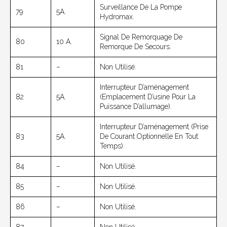
Surveillance De La Pompe
79
5A.
Hydromax.
Signal De Remorquage De
80
10 A.
Remorque De Secours.
81
–
Non Utilisé.
Interrupteur D’aménagement
82
5A.
(emplacement D’usine Pour La
Puissance D’allumage).
Interrupteur D’aménagement (prise
83
5A.
De Courant Optionnelle En Tout
Temps).
84
–
Non Utilisé.
85
–
Non Utilisé.
86
–
Non Utilisé.
87
–
Non Utilisé.