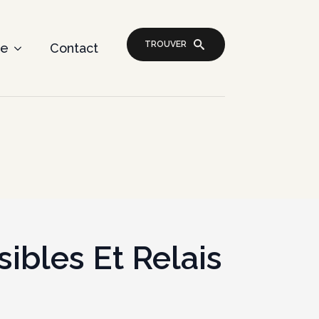
TROUVER
re
Contact
sibles Et Relais