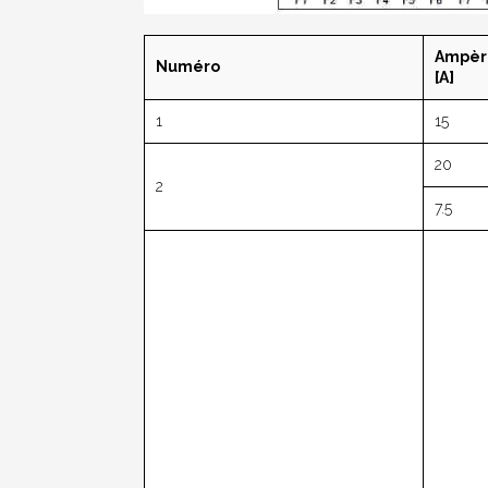
Ampèr
Numéro
[A]
1
15
20
2
7.5