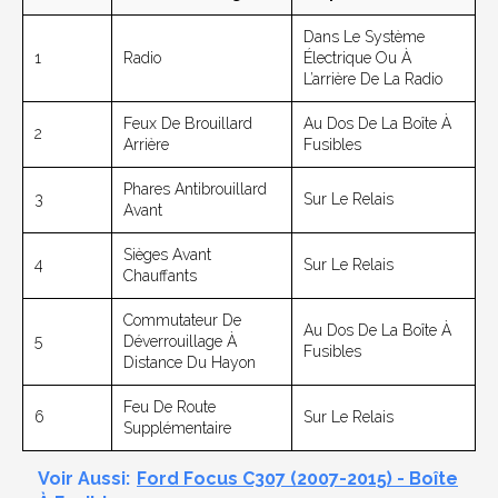
Dans Le Système
1
Radio
Électrique Ou À
L’arrière De La Radio
Feux De Brouillard
Au Dos De La Boîte À
2
Arrière
Fusibles
Phares Antibrouillard
3
Sur Le Relais
Avant
Sièges Avant
4
Sur Le Relais
Chauffants
Commutateur De
Au Dos De La Boîte À
5
Déverrouillage À
Fusibles
Distance Du Hayon
Feu De Route
6
Sur Le Relais
Supplémentaire
Voir Aussi:
Ford Focus C307 (2007-2015) - Boîte