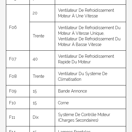
Ventilateur De Refroidissement
20
Moteur À Une Vitesse
F06
Ventilateur De Refroidissement Du
Moteur À Vitesse Unique,
Trente
Ventilateur De Refroidissement Du
Moteur À Basse Vitesse
Ventilateur De Refroidissement
F07
40
Rapide Du Moteur
Ventilateur Du Système De
F08
Trente
Climatisation
F09
15
Bande Annonce
F10
15
Corne
Système De Contrôle Moteur
F11
Dix
(charges Secondaires)