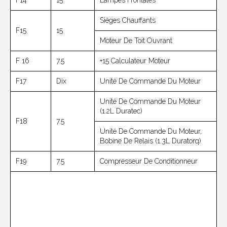
F14
15
Lampes Frontales
Sièges Chauffants
F15
15
Moteur De Toit Ouvrant
F 16
7.5
+15 Calculateur Moteur
F17
Dix
Unité De Commande Du Moteur
Unité De Commande Du Moteur
(1.2L Duratec)
F18
7.5
Unité De Commande Du Moteur,
Bobine De Relais (1.3L Duratorq)
F19
7.5
Compresseur De Conditionneur