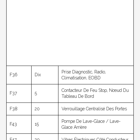
Prise Diagnostic, Radio,
F36
Dix
Climatisation, EOBD
Contacteur De Feu Stop, Nœud Du
F37
5
Tableau De Bord
F38
20
Verrouillage Centralisé Des Portes
Pompe De Lave-Glace / Lave-
F43
15
Glace Arrière
F47
20
Vitres Électriques Côté Conducteur