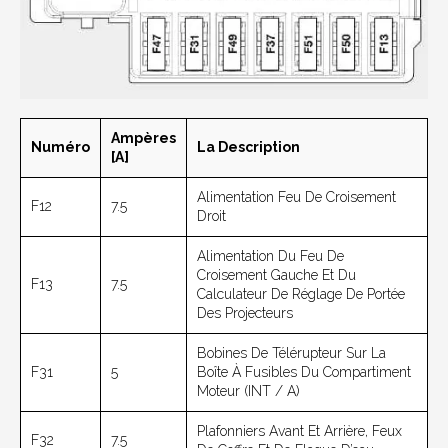
Ampères
Numéro
La Description
[A]
Alimentation Feu De Croisement
F12
7.5
Droit
Alimentation Du Feu De
Croisement Gauche Et Du
F13
7.5
Calculateur De Réglage De Portée
Des Projecteurs
Bobines De Télérupteur Sur La
F31
5
Boîte À Fusibles Du Compartiment
Moteur (INT / A)
Plafonniers Avant Et Arrière, Feux
F32
7.5