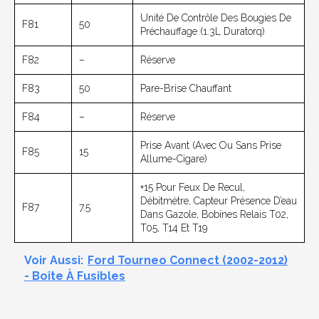
Unité De Contrôle Des Bougies De
F81
50
Préchauffage (1.3L Duratorq)
F82
–
Réserve
F83
50
Pare-Brise Chauffant
F84
–
Réserve
Prise Avant (avec Ou Sans Prise
F85
15
Allume-Cigare)
+15 Pour Feux De Recul,
Débitmètre, Capteur Présence D’eau
F87
7.5
Dans Gazole, Bobines Relais T02,
T05, T14 Et T19
Voir Aussi:
Ford Tourneo Connect (2002-2012)
- Boîte À Fusibles