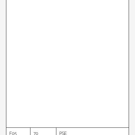
F05
70
PSE