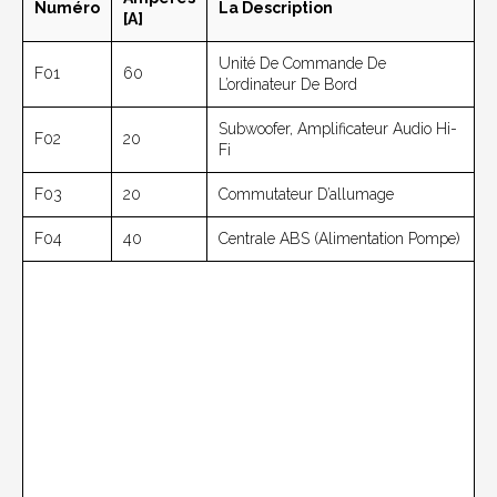
Numéro
La Description
[A]
Unité De Commande De
F01
60
L’ordinateur De Bord
Subwoofer, Amplificateur Audio Hi-
F02
20
Fi
F03
20
Commutateur D’allumage
F04
40
Centrale ABS (alimentation Pompe)