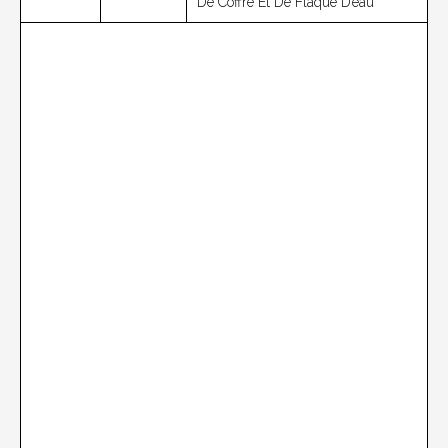
De Coffre Et De Flaque D’eau