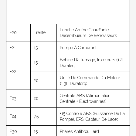
Lunette Arrière Chauffante,
F20
Trente
Désembueurs De Rétroviseurs
F21
15
Pompe À Carburant
Bobine D’allumage, Injecteurs (1.2L
15
Duratec)
F22
Unité De Commande Du Moteur
20
(1.3L Duratorq)
Centrale ABS (alimentation
F23
20
Centrale + Électrovannes)
+15 Contrôle ABS (puissance De La
F24
7.5
Pompe), EPS, Capteur De Lacet
F30
15
Phares Antibrouillard