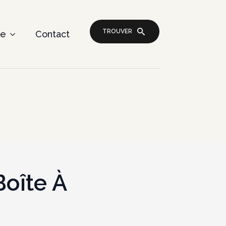
TROUVER
re
Contact
Boîte À