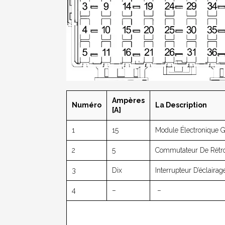
Ampères
Numéro
La Description
[A]
1
15
Module Électronique G
2
5
Commutateur De Rétrov
3
Dix
Interrupteur D’éclaira
4
–
–