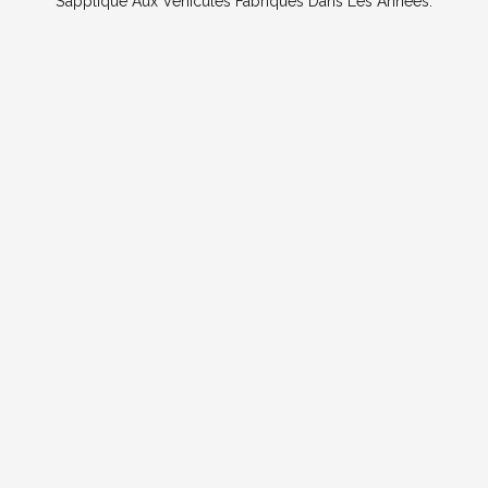
S’applique Aux Véhicules Fabriqués Dans Les Années: