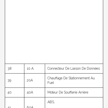
38
10 A.
Connecteur De Liaison De Données
Chauffage De Stationnement Au
39
20A
Fuel
40
40A
Moteur De Soufflerie Arrière
ABS;
41
60A