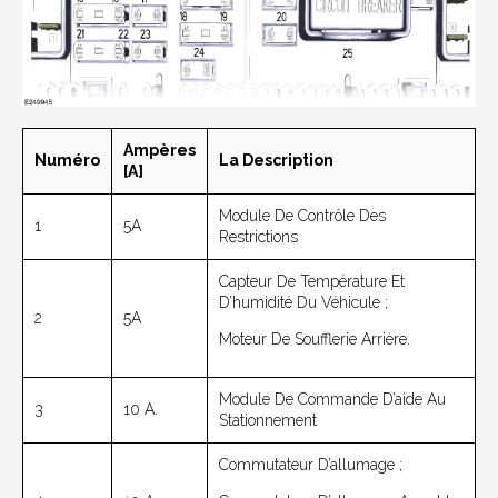
Ampères
Numéro
La Description
[A]
Module De Contrôle Des
1
5A
Restrictions
Capteur De Température Et
D’humidité Du Véhicule ;
2
5A
Moteur De Soufflerie Arrière.
Module De Commande D’aide Au
3
10 A.
Stationnement
Commutateur D’allumage ;