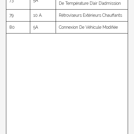
73
5A
De Température D’air D’admission
79
10 A.
Rétroviseurs Extérieurs Chauffants
80
5A
Connexion De Véhicule Modifiée