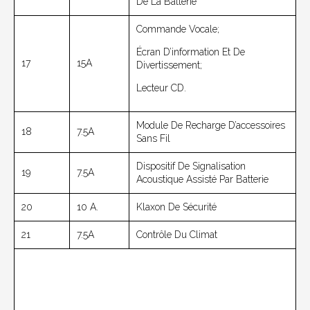
De La Batterie
Commande Vocale;
Écran D’information Et De
17
15A
Divertissement;
Lecteur CD.
Module De Recharge D’accessoires
18
7.5A
Sans Fil
Dispositif De Signalisation
19
7.5A
Acoustique Assisté Par Batterie
20
10 A.
Klaxon De Sécurité
21
7.5A
Contrôle Du Climat