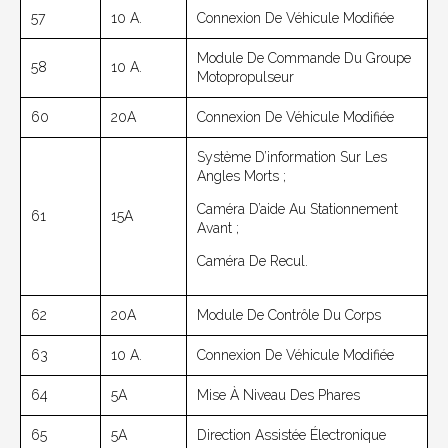
57
10 A.
Connexion De Véhicule Modifiée
Module De Commande Du Groupe
58
10 A.
Motopropulseur
60
20A
Connexion De Véhicule Modifiée
Système D’information Sur Les
Angles Morts ;
Caméra D’aide Au Stationnement
61
15A
Avant ;
Caméra De Recul.
62
20A
Module De Contrôle Du Corps
63
10 A.
Connexion De Véhicule Modifiée
64
5A
Mise À Niveau Des Phares
65
5A
Direction Assistée Électronique