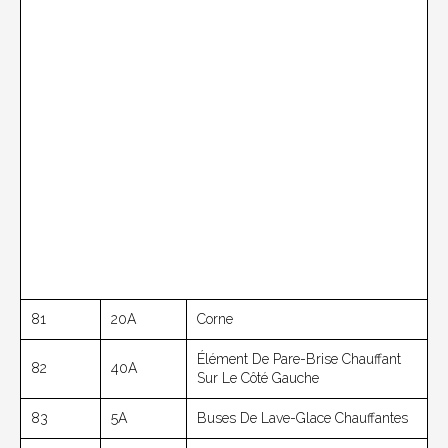
81
20A
Corne
Élément De Pare-Brise Chauffant
82
40A
Sur Le Côté Gauche
83
5A
Buses De Lave-Glace Chauffantes