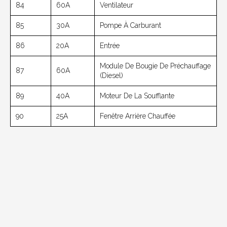
84
60A
Ventilateur
85
30A
Pompe À Carburant
86
20A
Entrée
Module De Bougie De Préchauffage
87
60A
(diesel)
89
40A
Moteur De La Soufflante
90
25A
Fenêtre Arrière Chauffée