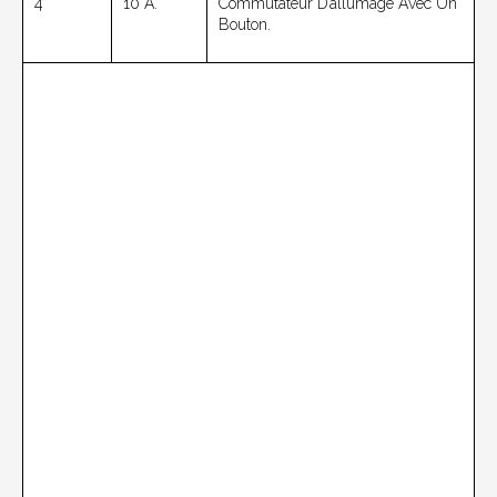
4
10 A.
Commutateur D’allumage Avec Un
Bouton.