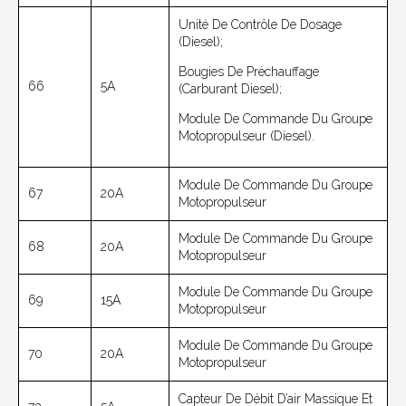
Unité De Contrôle De Dosage
(diesel);
Bougies De Préchauffage
66
5A
(carburant Diesel);
Module De Commande Du Groupe
Motopropulseur (diesel).
Module De Commande Du Groupe
67
20A
Motopropulseur
Module De Commande Du Groupe
68
20A
Motopropulseur
Module De Commande Du Groupe
69
15A
Motopropulseur
Module De Commande Du Groupe
70
20A
Motopropulseur
Capteur De Débit D’air Massique Et