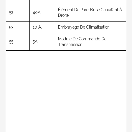
Élément De Pare-Brise Chauffant À
52
40A
Droite
53
10 A.
Embrayage De Climatisation
Module De Commande De
55
5A
Transmission