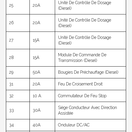
Unité De Contrôle De Dosage
25
20A
(diesel)
Unité De Contrôle De Dosage
26
20A
(diesel)
Unité De Contrôle De Dosage
27
15A
(diesel)
Module De Commande De
28
15A
Transmission (diesel)
29
50A
Bougies De Préchauffage (diesel)
31
20A
Feu De Croisement Droit
32
10 A.
Commutateur De Feu Stop
Siège Conducteur Avec Direction
33
30A
Assistée
34
40A
Onduleur DC/AC