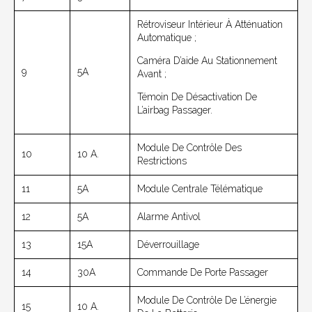
Rétroviseur Intérieur À Atténuation
Automatique ;
Caméra D’aide Au Stationnement
9
5A
Avant ;
Témoin De Désactivation De
L’airbag Passager.
Module De Contrôle Des
10
10 A.
Restrictions
11
5A
Module Centrale Télématique
12
5A
Alarme Antivol
13
15A
Déverrouillage
14
30A
Commande De Porte Passager
Module De Contrôle De L’énergie
15
10 A.