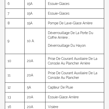
6
15A
Essuie-Glaces
7
15A
Essuie-Glaces
8
15A
Pompe De Lave-Glace Arrière
Déverrouillage De La Porte Du
Coffre Arrière ;
9
10 A.
Déverrouillage Du Hayon.
Prise De Courant Auxiliaire De La
10
20A
Console Au Plancher Arrière
Prise De Courant Auxiliaire De La
11
20A
Console Au Plancher
12
5A
Capteur De Pluie
13
20A
Essuie-Glace Arrière
16
20A
Visière