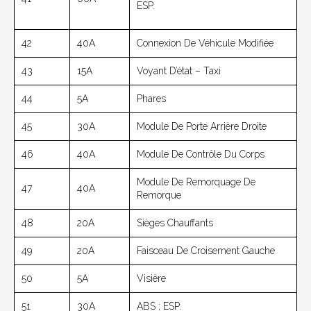
ESP.
42
40A
Connexion De Véhicule Modifiée
43
15A
Voyant D’état – Taxi
44
5A
Phares
45
30A
Module De Porte Arrière Droite
46
40A
Module De Contrôle Du Corps
Module De Remorquage De
47
40A
Remorque
48
20A
Sièges Chauffants
49
20A
Faisceau De Croisement Gauche
50
5A
Visière
51
30A
ABS ; ESP.