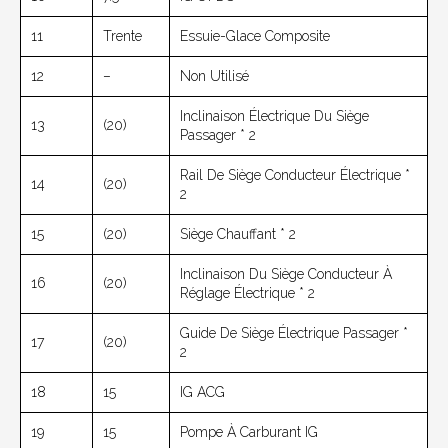
11
Trente
Essuie-Glace Composite
12
–
Non Utilisé
Inclinaison Électrique Du Siège
13
(20)
Passager * 2
Rail De Siège Conducteur Électrique *
14
(20)
2
15
(20)
Siège Chauffant * 2
Inclinaison Du Siège Conducteur À
16
(20)
Réglage Électrique * 2
Guide De Siège Électrique Passager *
17
(20)
2
18
15
IG ACG
19
15
Pompe À Carburant IG