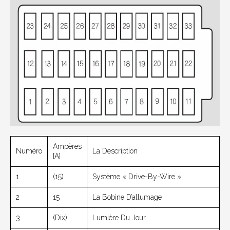
Ampères
Numéro
La Description
[A]
1
(15)
Système « Drive-By-Wire »
2
15
La Bobine D’allumage
3
(dix)
Lumière Du Jour