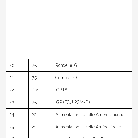
20
7.5
Rondelle IG
21
7.5
Compteur IG
22
Dix
IG SRS
23
7.5
IGP (ECU PGM-FI)
24
20
Alimentation Lunette Arrière Gauche
25
20
Alimentation Lunette Arrière Droite