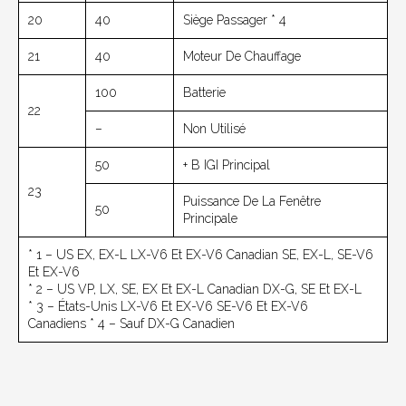
20
40
Siège Passager * 4
21
40
Moteur De Chauffage
100
Batterie
22
–
Non Utilisé
50
+ B IGI Principal
23
Puissance De La Fenêtre
50
Principale
* 1 – US EX, EX-L LX-V6 Et EX-V6 Canadian SE, EX-L, SE-V6
Et EX-V6
* 2 – US VP, LX, SE, EX Et EX-L Canadian DX-G, SE Et EX-L
* 3 – États-Unis LX-V6 Et EX-V6 SE-V6 Et EX-V6
Canadiens * 4 – Sauf DX-G Canadien