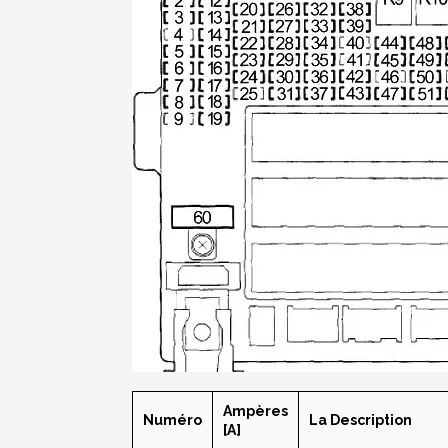
Ampères
Numéro
La Description
[A]